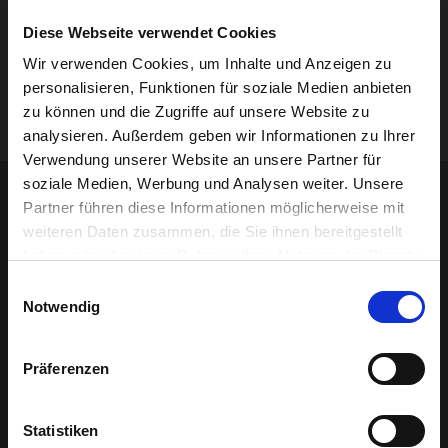
Ein Riff mit einer Slide-Gitarre, die mit einem
Röhrenverstärker verbunden ist, paart sich mit
Diese Webseite verwendet Cookies
bluesgetränkten Melodien. Das Ergebnis ist
Wir verwenden Cookies, um Inhalte und Anzeigen zu
unverfälschte Live-Musik – kein Spaghetti-Western,
personalisieren, Funktionen für soziale Medien anbieten
sondern belgischer Eintopf mit Tarantino-Gewürz!
zu können und die Zugriffe auf unsere Website zu
analysieren. Außerdem geben wir Informationen zu Ihrer
Verwendung unserer Website an unsere Partner für
Sponsoren-Inhalt
soziale Medien, Werbung und Analysen weiter. Unsere
Partner führen diese Informationen möglicherweise mit
weiteren Daten zusammen, die Sie ihnen bereitgestellt
haben oder die sie im Rahmen Ihrer Nutzung der Dienste
gesammelt haben.
Einwilligungsauswahl
Notwendig
Präferenzen
Statistiken