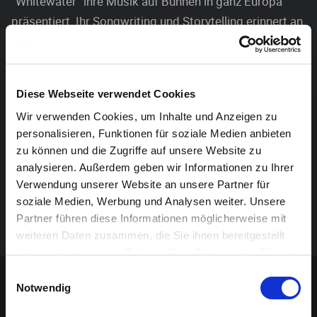
“Whitewater“ ihre Musik auf Bühnen in ganz Europa
präsentiert. Ihr Songwriting und Storytelling erinnert an
PJ Harvey, Alanis Morisette und Feist.
Wie bei diesen Musikerinnen paart sich eine
ausdruckstarke und emotionsreiche Stimme mit
Diese Webseite verwendet Cookies
akustischem und elektrischem Gitarrenspiel.
Wir verwenden Cookies, um Inhalte und Anzeigen zu
personalisieren, Funktionen für soziale Medien anbieten
Die zum Teil in Paris komponierten Songs wurden in
zu können und die Zugriffe auf unsere Website zu
kopfsteingepflasterten Hinterhöfen und Straßencafés
analysieren. Außerdem geben wir Informationen zu Ihrer
getestet und von Weltbürgern im Transit für gut
Verwendung unserer Website an unsere Partner für
soziale Medien, Werbung und Analysen weiter. Unsere
befunden. Die Texte halten ehrliche Momente fest und
Partner führen diese Informationen möglicherweise mit
sind in einem rauen, unpolierten Sound eingebettet.
weiteren Daten zusammen, die Sie ihnen bereitgestellt
haben oder die sie im Rahmen Ihrer Nutzung der Dienste
Sponsoren-Inhalt
gesammelt haben.
Einwilligungsauswahl
Notwendig