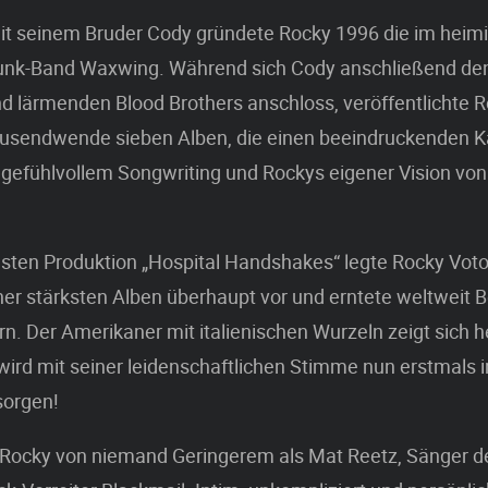
 seinem Bruder Cody gründete Rocky 1996 die im heimi
Punk-Band Waxwing. Während sich Cody anschließend de
 lärmenden Blood Brothers anschloss, veröffentlichte R
tausendwende sieben Alben, die einen beeindruckenden 
gefühlvollem Songwriting und Rockys eigener Vision von 
gsten Produktion „Hospital Handshakes“ legte Rocky Voto
ner stärksten Alben überhaupt vor und erntete weltweit B
ern. Der Amerikaner mit italienischen Wurzeln zeigt sich h
wird mit seiner leidenschaftlichen Stimme nun erstmals i
sorgen!
 Rocky von niemand Geringerem als Mat Reetz, Sänger d