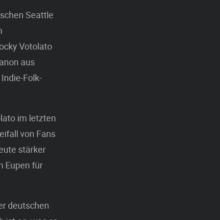
schen Seattle
n
ocky Votolato
Kanon aus
Indie-Folk-
lato im letzten
eifall von Fans
eute stärker
n Eupen für
er deutschen