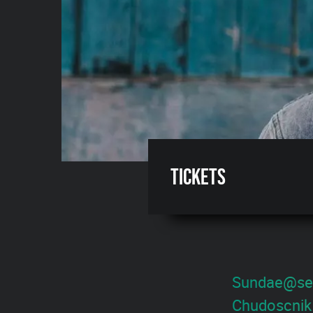
Tickets
Sundae@seve
Chudoscnik 