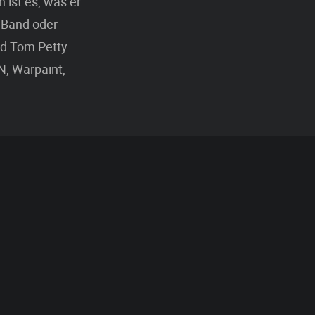
 ist es, was er
 Band oder
nd Tom Petty
SN, Warpaint,