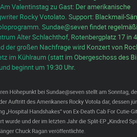
. Am Valentinstag zu Gast: Der amerikanische
writer Rocky Votolato. Support: Blackmail-Sä
Soloprogramm. Sundae@seven findet regelmäß
ntrum Alter Schlachthof, Rotenbergplatz 17 in
nd der großen Nachfrage wird Konzert von Roc
tz im Kühlraum (statt im Obergeschoss des Bi
und beginnt um 19:30 Uhr.
ren Höhepunkt bei Sundae@seven stellt am Sonntag, de
der Auftritt des Amerikaners Rocky Votola dar, dessen jü
ng „Hospital Handshakes“ von Ex-Death Cab For Cutie-Gita
t wurde und der im letzten Jahr die Split-EP „Kindred Spir
änger Chuck Ragan veröffentlichte.