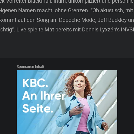
k-Vorreiter Blackmail. Intim, unkompliziert und persönlich
eigenen Namen macht, ohne Grenzen. “Ob akustisch, mit
kommt auf den Song an. Depeche Mode, Jeff Buckley u
ichtig”. Live spielte Mat bereits mit Dennis Lyxzén’s INV
Sponsoren-Inhalt