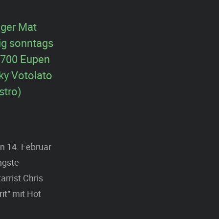
nger Mat
ig sonntags
 4700 Eupen
ky Votolato
stro)
n 14. Februar
ngste
rrist Chris
it“ mit Hot