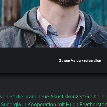
Zu den Vorverkaufsstellen
n ist die brandneue Akustikkonzert-Reihe, di
Sunergia in Kooperation mit Hugh Feathersto