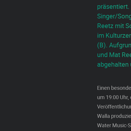
präsentiert
Singer/Song
Reetz mit 
im Kulturze
(B). Aufgru
und Mat Ree
abgehalten 
Einen besonde
um 19:00 Uhr, 
Veröffentlichu
Walla produzier
Water Music-S