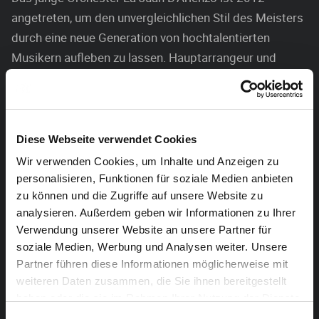
angetreten, um den unvergleichlichen Stil des Meisters
durch eine neue Generation von hochtalentierten
Musikern aufleben zu lassen. Hauptarrangeur und
Bandleader ist Facundo Facundo Lázzari, dessen
Großvater der Arrangeur im Orchester von Juan
D’Arienzo war. Der Rhythmus und die Bühnenpräsenz
des weltweit tourenden Orchesters erinnert fast an die
Diese Webseite verwendet Cookies
raue Energie einer Rockshow.
Wir verwenden Cookies, um Inhalte und Anzeigen zu
personalisieren, Funktionen für soziale Medien anbieten
Besetzungstechnisch setzt sich das Orchester aus vier
zu können und die Zugriffe auf unsere Website zu
Bandoneons, vier Geigen, Kontrabass und einem Piano
analysieren. Außerdem geben wir Informationen zu Ihrer
zusammen. In ihrer Heimatstadt Buenos Aires „battlen“
Verwendung unserer Website an unsere Partner für
die jungen Wilden bei Milongas gerne ältere
soziale Medien, Werbung und Analysen weiter. Unsere
Partner führen diese Informationen möglicherweise mit
Tangoorchester und halten so auf erfrischende Weise
weiteren Daten zusammen, die Sie ihnen bereitgestellt
das Erbe D’Arienzos hoch.
haben oder die sie im Rahmen Ihrer Nutzung der Dienste
gesammelt haben.