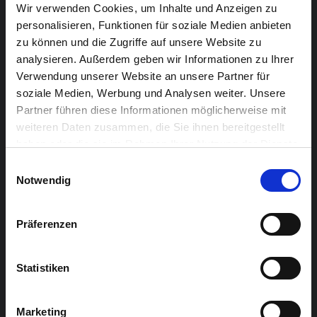
Wir verwenden Cookies, um Inhalte und Anzeigen zu
(Variation 15)
personalisieren, Funktionen für soziale Medien anbieten
Bachs Goldberg–Variationen faszinieren mit ihrer
zu können und die Zugriffe auf unsere Website zu
durchdachten Symmetrie, größter Kunstfertigkeit und
analysieren. Außerdem geben wir Informationen zu Ihrer
einer inspirierenden Vielfalt, die ihres Gleichen sucht.
Verwendung unserer Website an unsere Partner für
soziale Medien, Werbung und Analysen weiter. Unsere
Die Variationen durchleben jeden Affekt des
Partner führen diese Informationen möglicherweise mit
menschlichen Daseins und fangen zugleich den
weiteren Daten zusammen, die Sie ihnen bereitgestellt
Moment der Endlichkeit durch das wiederkehrende
haben oder die sie im Rahmen Ihrer Nutzung der Dienste
Anfangsthema ein. Ein musikalisches Meisterwerk, das
gesammelt haben.
Einwilligungsauswahl
in all seiner Finesse spüren lässt, was den Menschen
Notwendig
ausmacht.
Choreografie: Steffen Fuchs
Präferenzen
Tanz: Kaho Kishinami
Tanz Nordharz (D) « Der Kuss (Auszug) »
Statistiken
Jedem Aufeinandertreffen entspringt eine Energie, die
einer allem übergeordneten Dimension zugehörig ist.
Marketing