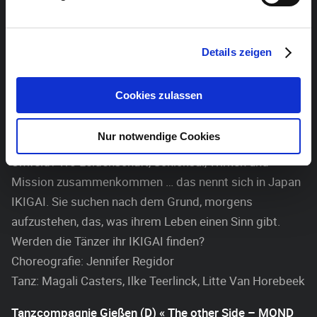
Choreografie: Can Arslan
Tanz: Michael Carnimeo, Salvatore Piramide, Cristian
Colatriano
Details zeigen
Danscompagnie Lune (B) « Fragments of Ikigai »
Cookies zulassen
Die Tänzer suchten ein Jahr lang nach ihrer
Lebensaufgabe. Was können sie gut? Was mögen sie?
Nur notwendige Cookies
Wofür werden sie bezahlt? Was braucht ihre Welt, ihr
Umfeld? Wo Leidenschaft, Schicksal, Wirken und
Mission zusammenkommen … das nennt sich in Japan
IKIGAI. Sie suchen nach dem Grund, morgens
aufzustehen, das, was ihrem Leben einen Sinn gibt.
Werden die Tänzer ihr IKIGAI finden?
Choreografie: Jennifer Regidor
Tanz: Magali Casters, Ilke Teerlinck, Litte Van Horebeek
Tanzcompagnie Gießen (D) « The other Side – MOND