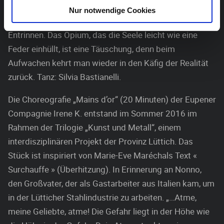
Tänzer in “Oppio” von qualvollen Schmerzen gepeinigt.
Nur notwendige Cookies
Die Suche nach einem Ausweg scheitert, es gibt kein
Entrinnen. Das Opium, das die Seele leicht wie eine
Feder einhüllt, ist eine Täuschung, denn beim
Aufwachen kehrt man wieder in den Käfig der Realität
zurück. Tanz: Silvia Bastianelli.
Die Choreografie „Mains d’or“ (20 Minuten) der Eupener
Compagnie Irene K. entstand im Sommer 2016 im
Rahmen der Trilogie „Kunst und Metall“, einem
interdisziplinären Projekt der Provinz Lüttich. Das
Stück ist inspiriert von Marie-Eve Maréchals Text «
Surchauffe » (Überhitzung). In Erinnerung an Nonno,
den Großvater, der als Gastarbeiter aus Italien kam, um
in der Lütticher Stahlindustrie zu arbeiten. „…Atme,
meine Geliebte, atme! Die Gefahr liegt in der Höhe wie