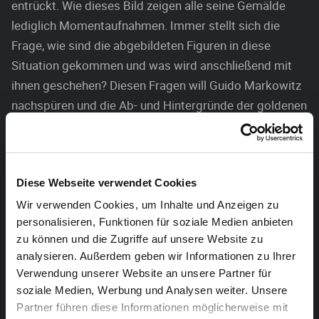
entrückt. Wie dieses Bild zeigen alle seine Gemälde
lediglich Momentaufnahmen. Immer stellt sich die
Frage, wie sind die abgebildeten Figuren in diese
Situation gekommen und was wird anschließend mit
ihnen geschehen? Diesen Fragen will Guido Markowitz
nachspüren und die Ab- und Hintergründe der goldenen
Fassade dieser Bilder entdecken. Als Grundlage dient
die postromantische Musik von Sven Helbig gepaart
mit zeitgenössischen Werken.
Diese Webseite verwendet Cookies
Tanz Bielefeld
nimmt sich in ihrem 15-minütigen Stück
Wir verwenden Cookies, um Inhalte und Anzeigen zu
„Romeo und Julia“ des wohl bekanntesten
personalisieren, Funktionen für soziale Medien anbieten
Liebespaares der Welt an. William Shakespeares
zu können und die Zugriffe auf unsere Website zu
Tragödie inspirierte seit jeher die unterschiedlichsten
analysieren. Außerdem geben wir Informationen zu Ihrer
Verwendung unserer Website an unsere Partner für
Künste. Chefchoreograf Simone Sandroni spürt
soziale Medien, Werbung und Analysen weiter. Unsere
tänzerisch der schicksalhaften Liebes- und
Partner führen diese Informationen möglicherweise mit
Lebensgeschichte nach. Er entwickelt dabei seine