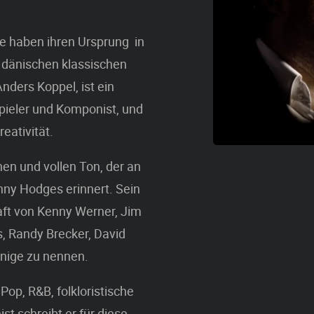
sie haben ihren Ursprung in
n dänischen klassischen
ders Koppel, ist ein
ieler und Komponist, und
eativität.
en und vollen Ton, der an
nny Hodges erinnert. Sein
haft von Kenny Werner, Jim
s, Randy Brecker, David
inige zu nennen.
 Pop, R&B, folkloristische
t schreibt er für diese