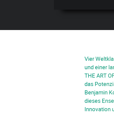
Vier Weltkl
und einer l
THE ART OF
das Potenzia
Benjamin Ko
dieses Ense
Innovation 