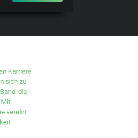
en Karriere
n sich zu
and, die
 Mit
e vereint
eit,