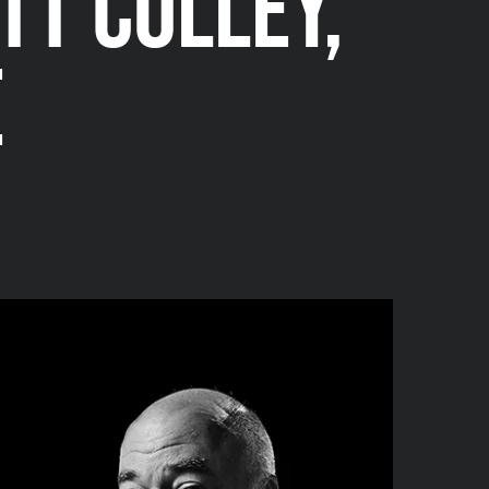
TT COLLEY,
E