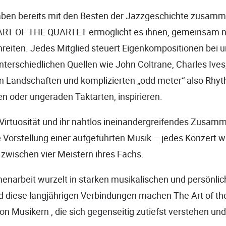
aben bereits mit den Besten der Jazzgeschichte zusamm
ART OF THE QUARTET ermöglicht es ihnen, gemeinsam n
eiten. Jedes Mitglied steuert Eigenkompositionen bei un
nterschiedlichen Quellen wie John Coltrane, Charles Ives
n Landschaften und komplizierten „odd meter“ also Rhy
 oder ungeraden Taktarten, inspirieren.
e Virtuosität und ihr nahtlos ineinandergreifendes Zusam
e Vorstellung einer aufgeführten Musik – jedes Konzert w
 zwischen vier Meistern ihres Fachs.
narbeit wurzelt in starken musikalischen und persönli
d diese langjährigen Verbindungen machen The Art of th
on Musikern , die sich gegenseitig zutiefst verstehen und 