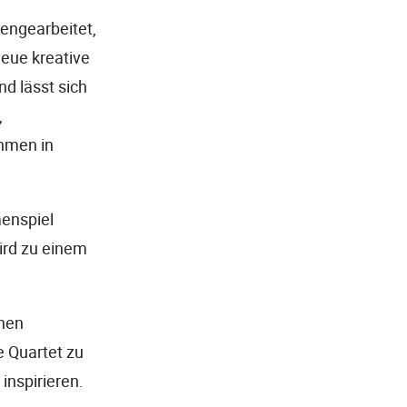
engearbeitet,
eue kreative
d lässt sich
,
thmen in
menspiel
ird zu einem
chen
e Quartet zu
inspirieren.