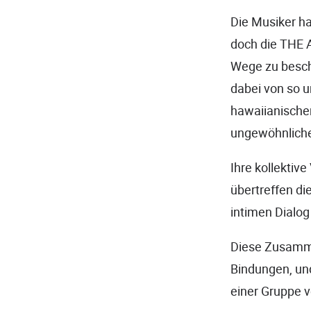
Die Musiker h
doch die THE 
Wege zu beschr
dabei von so u
hawaiianische
ungewöhnlichen
Ihre kollektiv
übertreffen di
intimen Dialog
Diese Zusamme
Bindungen, un
einer Gruppe v