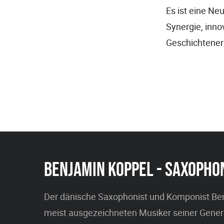
Es ist eine Ne
Synergie, inno
Geschichtenerz
BENJAMIN KOPPEL - SAXOPHO
Der dänische Saxophonist und Komponist Benj
meist ausgezeichneten Musiker seiner Genera