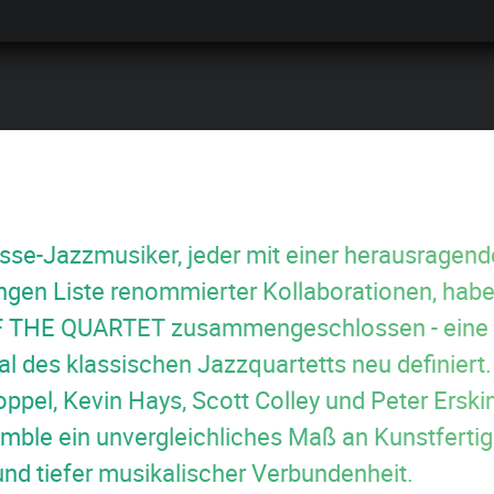
asse-Jazzmusiker, jeder mit einer herausragend
angen Liste renommierter Kollaborationen, habe
 THE QUARTET zusammengeschlossen - eine B
l des klassischen Jazzquartetts neu definiert.
ppel, Kevin Hays, Scott Colley und Peter Erskin
mble ein unvergleichliches Maß an Kunstfertigk
und tiefer musikalischer Verbundenheit.