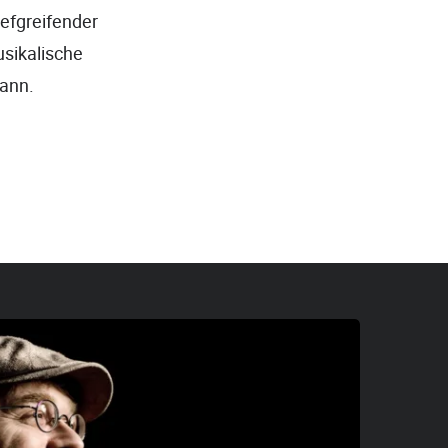
iefgreifender
usikalische
Bann.