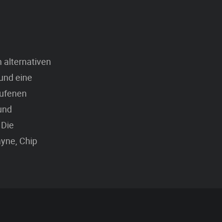
 alternativen
 und eine
rufenen
und
 Die
yne, Chip