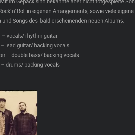
. Mit im Gepäck sind bekannte aber nicht totgespielte So
Rock´n´Roll in eigenen Arrangements, sowie viele eigene
 und Songs des bald erscheinenden neuen Albums.
h – vocals/ rhythm guitar
 – lead guitar/ backing vocals
er – double bass/ backing vocals
 – drums/ backing vocals