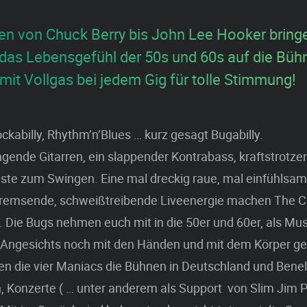
sen von Chuck Berry bis John Lee Hooker bring
das Lebensgefühl der 50s und 60s auf die Büh
mit Vollgas bei jedem Gig für tolle Stimmung!
ockabilly, Rhythm’n’Blues … kurz gesagt Bugabilly.
gende Gitarren, ein slappender Kontrabass, kraftstrotz
Kiste zum Swingen. Eine mal dreckig raue, mal einfühls
 bremsende, schweißtreibende Liveenergie machen The C
 Die Bugs nehmen euch mit in die 50er und 60er, als Mus
Angesichts noch mit den Händen und mit dem Körper g
en die vier Maniacs die Bühnen in Deutschland und Benelu
n, Konzerte ( … unter anderem als Support von Slim Jim