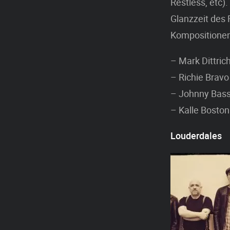
Restless, etc)
Glanzzeit des 
Kompositionen
– Mark Dittric
– Richie Bravo
– Johnny Bass
– Kalle Boston
Louderdales