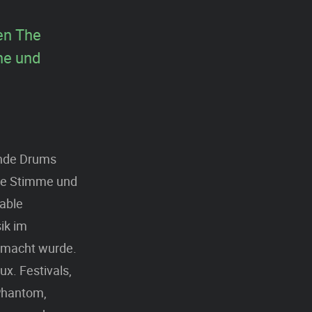
en The
ne und
ende Drums
ame Stimme und
able
ik im
emacht wurde.
x. Festivals,
 Phantom,