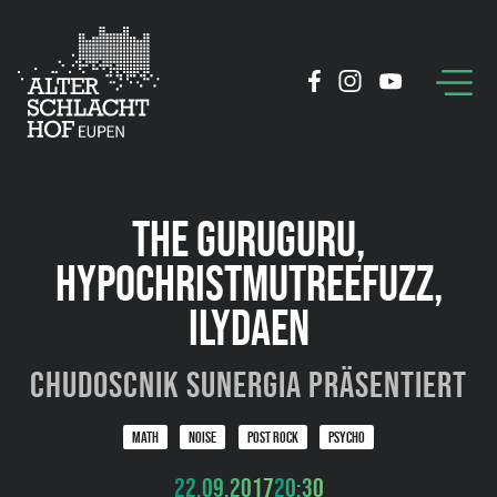
THE GURUGURU,
HYPOCHRISTMUTREEFUZZ,
ILYDAEN
Chudoscnik Sunergia präsentiert
MATH
NOISE
POST ROCK
PSYCHO
22.09.2017
20:30