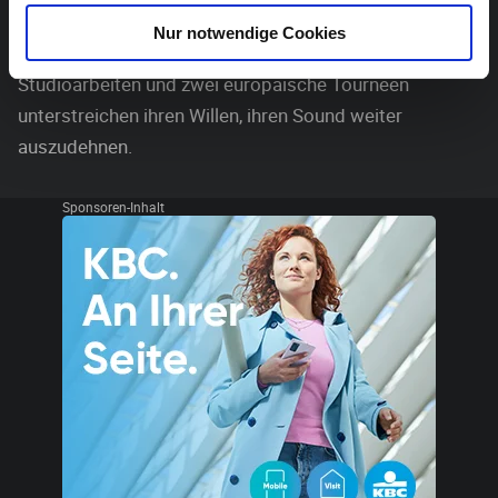
Dem Konzertbesucher geben sie die Möglichkeit, ganz
Nur notwendige Cookies
nah an ihren Gefühlswelten dran zu sein. Mehrere
Studioarbeiten und zwei europäische Tourneen
unterstreichen ihren Willen, ihren Sound weiter
auszudehnen.
Sponsoren-Inhalt