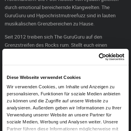
durch emotional bereichernde Klangwelten. The
GuruGuru und Hypochristmutreefuzz sind in lauten
musikalischen Grenzbereichen zu Hause.
Seit 2012 treiben sich The GuruGuru auf den
Grenzstreifen des Rocks rum. Stellt euch einen
Leadsänger mit einer bunten Zwangsjacke vor, der von
fieberhaften Gitarren und einer ordentlich unter Strom
stehenden Rhythmusabteilung begleitet wird. Einflüsse
von Deerhof, The Jesus Lizard, Melt-Banana sind
Diese Webseite verwendet Cookies
unüberhörbar, aber das Handbuch des Indie-Math-
Wir verwenden Cookies, um Inhalte und Anzeigen zu
Psycho-Noise hat die Band zerrissen. Lieber spielt man
personalisieren, Funktionen für soziale Medien anbieten
zu können und die Zugriffe auf unsere Website zu
unberechenbare Songs, die sich irgendwie doch
analysieren. Außerdem geben wir Informationen zu Ihrer
ohrwurmartig in die Gehörgänge fräsen. Dabei
Verwendung unserer Website an unsere Partner für
balanciert der Sänger genüsslich am Rand einer
soziale Medien, Werbung und Analysen weiter. Unsere
theatralischen Psychose. Mike Pattons Alter Ego
Partner führen diese Informationen möglicherweise mit