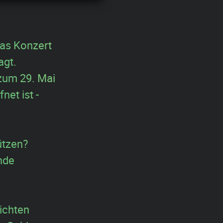
das Konzert
agt.
 zum 29. Mai
net ist -
ützen?
nde
ichten