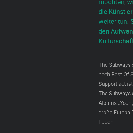
möchten, w
die Künstle
weiter tun. 
den Aufwand
Kulturschaf
The Subways s
noch Best-Of-So
Support act is
The Subways d
Albums „Young 
große Europa-
Eupen.