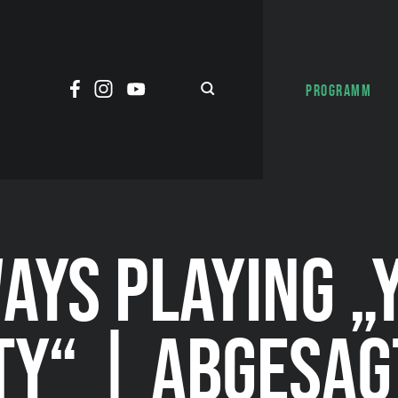
PROGRAMM
AYS PLAYING „
TY“ | ABGESAGT