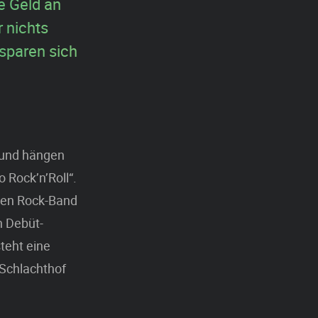
e Geld an
 nichts
 sparen sich
 und hängen
o Rock’n’Roll“.
chen Rock-Band
n Debüt-
teht eine
 Schlachthof