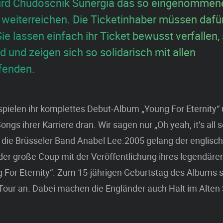
ird Chudoscnik Sunergia das so eingenommen
r weiterreichen. Die Ticketinhaber müssen dafür
Sie lassen einfach ihr Ticket bewusst verfallen,
 und zeigen sich so solidarisch mit allen
fenden.
pielen ihr komplettes Debut-Album „Young For Eternity“
ngs ihrer Karriere dran. Wir sagen nur „Oh yeah, it’s all s
t die Brüsseler Band Anabel Lee.2005 gelang der englis
er große Coup mit der Veröffentlichung ihres legendäre
For Eternity“. Zum 15-jährigen Geburtstag des Albums s
Tour an. Dabei machen die Engländer auch Halt im Alten