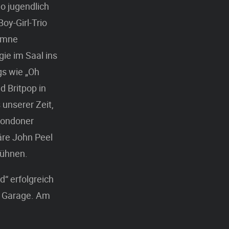
o jugendlich
y-Girl-Trio
Hymne
ie im Saal ins
gs wie „Oh
d Britpop in
 unserer Zeit,
 Londoner
äre John Peel
bühnen.
d“ erfolgreich
d Garage. Am