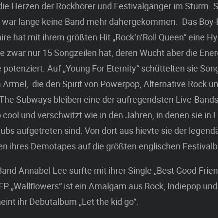
die Herzen der Rockhörer und Festivalgänger im Sturm. S
h war lange keine Band mehr dahergekommen. Das Boy-Bo
ire hat mit ihrem größten Hit „Rock‘n‘Roll Queen“ eine 
e zwar nur 15 Songzeilen hat, deren Wucht aber die Energ
potenziert. Auf „Young For Eternity“ schüttelten sie Son
Ärmel, die den Spirit von Powerpop, Alternative Rock un
 The Subways bleiben eine der aufregendsten Live-Bands
cool und verschwitzt wie in den Jahren, in denen sie in
bs aufgetreten sind. Von dort aus hievte sie der legend
n ihres Demotapes auf die größten englischen Festival
Band Annabel Lee surfte mit ihrer Single „Best Good Frien
 EP „Wallflowers“ ist ein Amalgam aus Rock, Indiepop un
eint ihr Debutalbum „Let the kid go“.