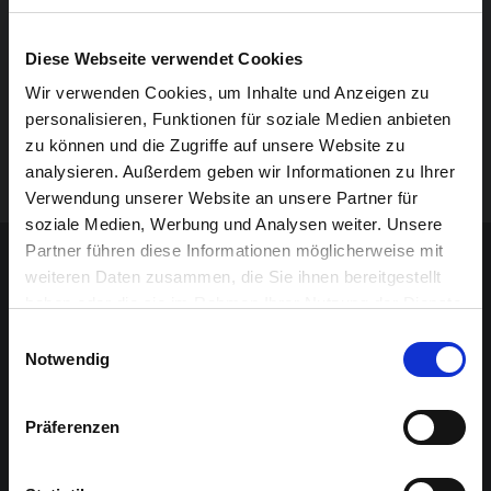
entnervte Richterin und ihr unkooperativer Angeklagter,
neugierige Freundinnen auf dem Balkon, Patienten im
Diese Webseite verwendet Cookies
Wartezimmer, drei Golden Girls am Grab ihres
Wir verwenden Cookies, um Inhalte und Anzeigen zu
verflossenen Ehemanns und Liebhabers und weitere
personalisieren, Funktionen für soziale Medien anbieten
Akteure sorgen für einen abwechslungsreichen und
zu können und die Zugriffe auf unsere Website zu
unterhaltsamen Abend.
analysieren. Außerdem geben wir Informationen zu Ihrer
Verwendung unserer Website an unsere Partner für
soziale Medien, Werbung und Analysen weiter. Unsere
Sponsoren-Inhalt
Partner führen diese Informationen möglicherweise mit
weiteren Daten zusammen, die Sie ihnen bereitgestellt
haben oder die sie im Rahmen Ihrer Nutzung der Dienste
gesammelt haben.
Einwilligungsauswahl
Notwendig
Präferenzen