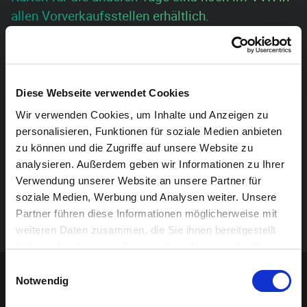
allen Vorverkaufsstellen erhältlich.
Wir alle haben sie mal gedrückt… die Schulbank!
Der eine gerne, der andere weniger.
Diese Webseite verwendet Cookies
Der eine mit Erfolg, der andere ohne.
Wir verwenden Cookies, um Inhalte und Anzeigen zu
Der eine als Klassenclown, der andere als Streber.
personalisieren, Funktionen für soziale Medien anbieten
zu können und die Zugriffe auf unsere Website zu
Was aus uns geworden ist?
analysieren. Außerdem geben wir Informationen zu Ihrer
Der Zuschauer darf sich freuen auf „Das
Verwendung unserer Website an unsere Partner für
soziale Medien, Werbung und Analysen weiter. Unsere
Klassentreffen“ – die neue Produktion der
Partner führen diese Informationen möglicherweise mit
Theatergruppe Kettenis
weiteren Daten zusammen, die Sie ihnen bereitgestellt
haben oder die sie im Rahmen Ihrer Nutzung der Dienste
Sponsoren-Inhalt
gesammelt haben.
Einwilligungsauswahl
Notwendig