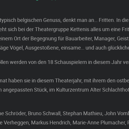
typisch belgischen Genuss, denkt man an… Fritten. In d
eht sich bei der Theatergruppe Kettenis alles um eine Fr
einem Ort der Begegnung für Bauarbeiter, Manager, Geistl
räge Vögel, Ausgestoßene, einsame… und auch glücklic
llen werden von den 18 Schauspielern in diesem Jahr ve
at haben sie in diesem Theaterjahr, mit ihrem den ostb
 angepassten Stück, im Kulturzentrum Alter Schlachthof
nne Schröder, Bruno Schwall, Stephan Mathieu, John Vom
e Verheggen, Markus Hendrich, Marie-Anne Plumacher, Ph