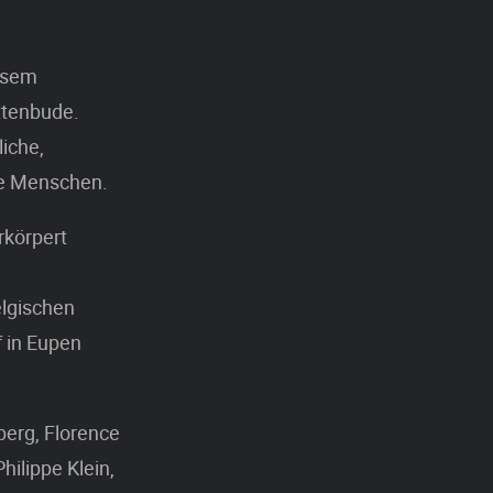
iesem
ittenbude.
iche,
he Menschen.
rkörpert
elgischen
 in Eupen
berg, Florence
ilippe Klein,