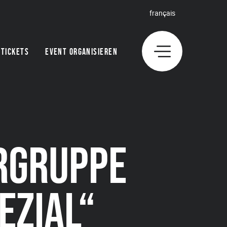
français
TICKETS
EVENT ORGANISIEREN
RGRUPPE
EZIAL“