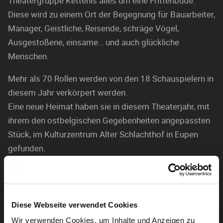
Theatergruppe Kettenis alles um eine Frittenbude.
Diese wird zu einem Ort der Begegnung für Bauarbeiter,
Manager, Geistliche, Reisende, schräge Vögel,
Ausgestoßene, einsame… und auch glückliche
Menschen.
Mehr als 70 Rollen werden von den 18 Schauspielern in
diesem Jahr verkörpert werden.
Eine neue Heimat haben sie in diesem Theaterjahr, mit
ihrem den ostbelgischen Gegebenheiten angepassten
Stück, im Kulturzentrum Alter Schlachthof in Eupen
gefunden.
Es spielen: Anne Schröder, Bruno Schwall, Stephan
Mathieu, John Vomberg, Florence Schreuer, Heike
Verheggen, Markus Hendrich, Marie-Anne Plumacher,
Diese Webseite verwendet Cookies
Philippe Klein, Christine Ernst, Masha Wappen, Hubert
Wir verwenden Cookies, um Inhalte und Anzeigen zu