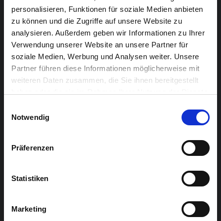
Beckers, Janina Lopez-Torrejon, Stefan Mommer, Birgit
personalisieren, Funktionen für soziale Medien anbieten
Offermann, Katharina Krings, Claudia Schröder, Petra
zu können und die Zugriffe auf unsere Website zu
Schmitz.
analysieren. Außerdem geben wir Informationen zu Ihrer
Verwendung unserer Website an unsere Partner für
Technik: Bruno Krings; Regie: Petra Schmitz
soziale Medien, Werbung und Analysen weiter. Unsere
Partner führen diese Informationen möglicherweise mit
Vorverkauf:
weiteren Daten zusammen, die Sie ihnen bereitgestellt
haben oder die sie im Rahmen Ihrer Nutzung der Dienste
Chudoscnik Sunergia, Rotenbergplatz 19, 4700
gesammelt haben.
Einwilligungsauswahl
Eupen
Notwendig
Zeitschriften Creutz, Eupen
Bäckerei Reul, Kettenis
Präferenzen
Birgits Haarstudio, Kettenis
Statistiken
Anne Schröder, Theatergruppe Kettenis
Achtung! Kein Online-Vorverkauf
Marketing