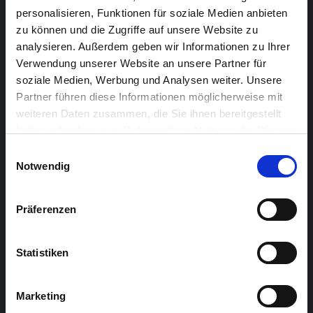
Beckers, Janina Lopez-Torrejon, Stefan Mommer, Birgit
personalisieren, Funktionen für soziale Medien anbieten
Offermann, Katharina Krings, Claudia Schröder, Petra
zu können und die Zugriffe auf unsere Website zu
Schmitz.
analysieren. Außerdem geben wir Informationen zu Ihrer
Verwendung unserer Website an unsere Partner für
Technik: Bruno Krings; Regie: Petra Schmitz
soziale Medien, Werbung und Analysen weiter. Unsere
Partner führen diese Informationen möglicherweise mit
Vorverkauf:
weiteren Daten zusammen, die Sie ihnen bereitgestellt
haben oder die sie im Rahmen Ihrer Nutzung der Dienste
Chudoscnik Sunergia, Rotenbergplatz 19, 4700
gesammelt haben.
Einwilligungsauswahl
Eupen
Notwendig
Zeitschriften Creutz, Eupen
Bäckerei Reul, Kettenis
Präferenzen
Birgits Haarstudio, Kettenis
Statistiken
Anne Schröder, Theatergruppe Kettenis
Achtung! Kein Online-Vorverkauf
Marketing