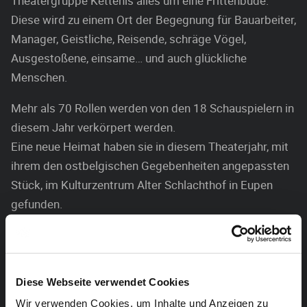
Theatergruppe Kettenis alles um eine Frittenbude.
Diese wird zu einem Ort der Begegnung für Bauarbeiter,
Manager, Geistliche, Reisende, schräge Vögel,
Ausgestoßene, einsame… und auch glückliche
Menschen.
Mehr als 70 Rollen werden von den 18 Schauspielern in
diesem Jahr verkörpert werden.
Eine neue Heimat haben sie in diesem Theaterjahr, mit
ihrem den ostbelgischen Gegebenheiten angepassten
Stück, im Kulturzentrum Alter Schlachthof in Eupen
gefunden.
Es spielen: Anne Schröder, Bruno Schwall, Stephan
Mathieu, John Vomberg, Florence Schreuer, Heike
Verheggen, Markus Hendrich, Marie-Anne Plumacher,
Diese Webseite verwendet Cookies
Philippe Klein, Christine Ernst, Masha Wappen, Hubert
Wir verwenden Cookies, um Inhalte und Anzeigen zu