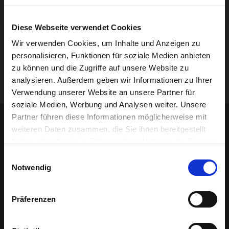
entnervte Richterin und ihr unkooperativer Angeklagter,
neugierige Freundinnen auf dem Balkon, Patienten im
Diese Webseite verwendet Cookies
Wartezimmer, drei Golden Girls am Grab ihres
Wir verwenden Cookies, um Inhalte und Anzeigen zu
verflossenen Ehemanns und Liebhabers und weitere
personalisieren, Funktionen für soziale Medien anbieten
Akteure sorgen für einen abwechslungsreichen und
zu können und die Zugriffe auf unsere Website zu
unterhaltsamen Abend.
analysieren. Außerdem geben wir Informationen zu Ihrer
Verwendung unserer Website an unsere Partner für
soziale Medien, Werbung und Analysen weiter. Unsere
Sponsoren-Inhalt
Partner führen diese Informationen möglicherweise mit
weiteren Daten zusammen, die Sie ihnen bereitgestellt
haben oder die sie im Rahmen Ihrer Nutzung der Dienste
gesammelt haben.
Einwilligungsauswahl
Notwendig
Präferenzen