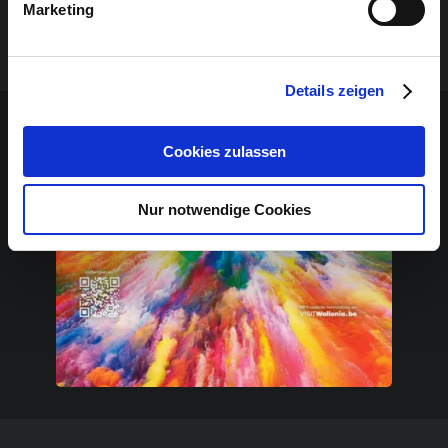
Marketing
Regie: Robert Germay
Technik: Benjamin Devillers und David Dupuis
Details zeigen
Sponsoren-Inhalt
Cookies zulassen
Nur notwendige Cookies