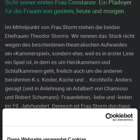
Sicht seiner ersten Frau Constanze. Ein Plädoyer
für die Frauen von gestern, heute und morgen.
Im Mittelpunkt von
Frau Storm
stehen die beiden
Ehefrauen Theodor Storms. Wir nennen das Stück nicht
wegen des bescheidenen theatralischen Aufwandes
ein »Kammerspiel«, sondern eher, weil es in erster Linie
ein Spiel ist, in dem es um Herzkammern und
Schlafkammern geht, freilich auch um die anderen
berühmten K.s: Kinder, Küche und … Kirchhöfe. Anders
gesagt (und in Anlehnung an Adalbert von Chamisso
und Robert Schumann): Frauenleben, -liebe und -leiden
im 19. Jahrhundert. Dennoch ist Frau Storm durchaus
kein Trauerspiel. Und auch keine Farce, obschon uns
das Traurige und das Empörende der
Geschlechterbeziehungen in ›der guten alten Zeit‹
Diese Webseite verwendet Cookies