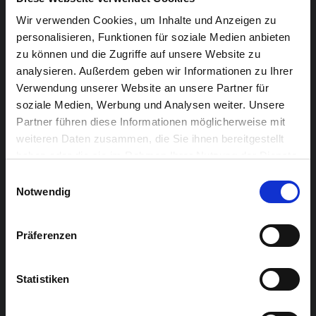
lächerlich erscheinen mögen. Aber haben wir wirklich
hinreichend Grund, uns darüber lustig zu machen?
Wir verwenden Cookies, um Inhalte und Anzeigen zu
personalisieren, Funktionen für soziale Medien anbieten
Eckart Pastor und Robert Germay
zu können und die Zugriffe auf unsere Website zu
Im Rahmen von Bérénice Interreg.
analysieren. Außerdem geben wir Informationen zu Ihrer
Verwendung unserer Website an unsere Partner für
soziale Medien, Werbung und Analysen weiter. Unsere
Partner führen diese Informationen möglicherweise mit
weiteren Daten zusammen, die Sie ihnen bereitgestellt
haben oder die sie im Rahmen Ihrer Nutzung der Dienste
gesammelt haben.
Einwilligungsauswahl
Notwendig
Präferenzen
Statistiken
Spiel: Prof. Dr. Eckart Pastor & Anita Wanger