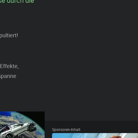
se durch die
ultiert!
Effekte,
tspanne
Sponsoren-Inhalt