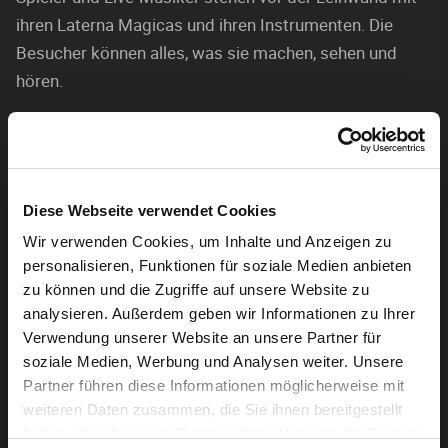
ihren Laterna Magicas und ihren Instrumenten. Die
Besucher können alles, was sie machen, sehen und
hören.
Ein Erlebnis für die ganze Familie!
Mit Unterstützung von
Diese Webseite verwendet Cookies
Wir verwenden Cookies, um Inhalte und Anzeigen zu
personalisieren, Funktionen für soziale Medien anbieten
zu können und die Zugriffe auf unsere Website zu
analysieren. Außerdem geben wir Informationen zu Ihrer
Rahmenprogramm:
Die Hauptaufführungen bei fiGUMA
Verwendung unserer Website an unsere Partner für
werden um ein geschmackvolles und umfangreiches
soziale Medien, Werbung und Analysen weiter. Unsere
Partner führen diese Informationen möglicherweise mit
Rahmenprogramm erweitert: Am 18. und 19.
weiteren Daten zusammen, die Sie ihnen bereitgestellt
November folgt 30 Minuten auf die Hauptaufführung
haben oder die sie im Rahmen Ihrer Nutzung der Dienste
eine Darbietung von Puppenspielstudenten der Berliner