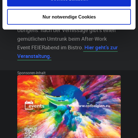
enstehen?
Hier
gewährt sie einen weiteren kleinen
Einblick.
Nur notwendige Cookies
Übrigens: nach der Vernissage gibt’s einen
gemütlichen Umtrunk beim After-Work
Event FEIERabend im Bistro.
Hier geht’s zur
Veranstaltung.
Sponsoren-Inhalt