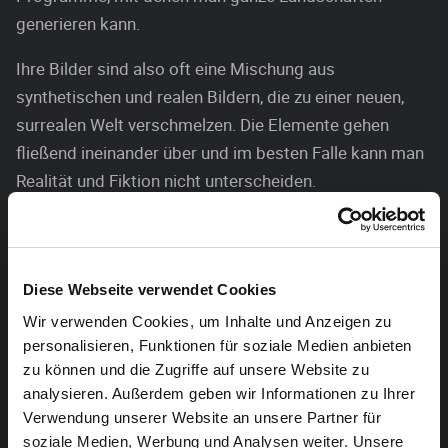
generieren kann.
Ihre Bilder sind also oft eine Mischung aus
synthetischen und realen Bildern, die zu einer neuen,
surrealen Welt verschmelzen. Die Elemente gehen
fließend ineinander über und im besten Falle kann man
Realität und Fiktion nicht unterscheiden.
Im letzten Jahr hingen einige der surrealen Fotografien
noch in Avignon, im Rahmen der „Exposition d’Art
Contemporain“ organisiert durch die Mac’A – nun
Diese Webseite verwendet Cookies
werden sie einen Monat lang ihren Platz im Alten
Wir verwenden Cookies, um Inhalte und Anzeigen zu
Schlachthof finden.
personalisieren, Funktionen für soziale Medien anbieten
zu können und die Zugriffe auf unsere Website zu
Die Künstlerin selbst beschreibt den Vorgang des
analysieren. Außerdem geben wir Informationen zu Ihrer
Erschaffens folgendermaßen:
„Ich fotografiere bei
Verwendung unserer Website an unsere Partner für
allen möglichen Gelegenheiten, auf Reisen, beim
soziale Medien, Werbung und Analysen weiter. Unsere