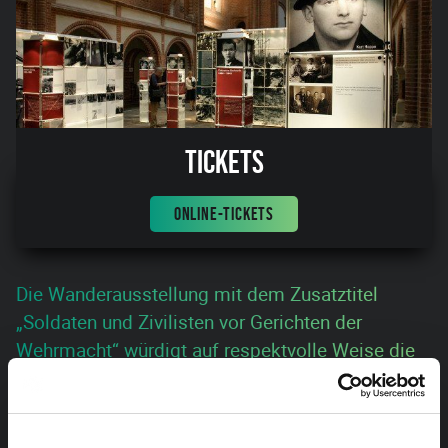
Tickets
ONLINE-TICKETS
Die Wanderausstellung mit dem Zusatztitel
„Soldaten und Zivilisten vor Gerichten der
Wehrmacht“ würdigt auf respektvolle Weise die
Opfer des Nationalsozialismus. Die Ausstellung
ist bis zum 19. April zugänglich. Eintritt frei.