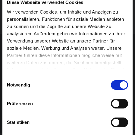
Im Zentrum der Ausstellung stehen einzelne
Diese Webseite verwendet Cookies
Fallgeschichten – in Eupen mit Fokus auf Opfer der
Wir verwenden Cookies, um Inhalte und Anzeigen zu
Wehrmachtjustiz im besetzten Belgien.
personalisieren, Funktionen für soziale Medien anbieten
zu können und die Zugriffe auf unsere Website zu
analysieren. Außerdem geben wir Informationen zu Ihrer
Sponsoren-Inhalt
Verwendung unserer Website an unsere Partner für
soziale Medien, Werbung und Analysen weiter. Unsere
Partner führen diese Informationen möglicherweise mit
weiteren Daten zusammen, die Sie ihnen bereitgestellt
haben oder die sie im Rahmen Ihrer Nutzung der Dienste
gesammelt haben.
Einwilligungsauswahl
Notwendig
Präferenzen
Statistiken