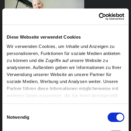
Diese Webseite verwendet Cookies
Wir verwenden Cookies, um Inhalte und Anzeigen zu
personalisieren, Funktionen für soziale Medien anbieten
zu können und die Zugriffe auf unsere Website zu
analysieren. Außerdem geben wir Informationen zu Ihrer
Verwendung unserer Website an unsere Partner für
soziale Medien, Werbung und Analysen weiter. Unsere
Partner führen diese Informationen möglicherweise mit
weiteren Daten zusammen, die Sie ihnen bereitgestellt
haben oder die sie im Rahmen Ihrer Nutzung der Dienste
gesammelt haben.
Einwilligungsauswahl
WDR Big Band
Notwendig
Die WDR Big Band ist unter den europäischen Big