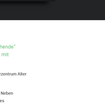
ehende“
 mit
rzentrum Alter
. Neben
nes