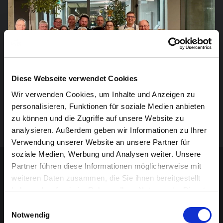
Diese Webseite verwendet Cookies
Wir verwenden Cookies, um Inhalte und Anzeigen zu
personalisieren, Funktionen für soziale Medien anbieten
zu können und die Zugriffe auf unsere Website zu
analysieren. Außerdem geben wir Informationen zu Ihrer
Verwendung unserer Website an unsere Partner für
soziale Medien, Werbung und Analysen weiter. Unsere
Partner führen diese Informationen möglicherweise mit
Details
weiteren Daten zusammen, die Sie ihnen bereitgestellt
haben oder die sie im Rahmen Ihrer Nutzung der Dienste
PRAKTISCHES
gesammelt haben.
Einwilligungsauswahl
Was müssen Sie wissen, um sich auf Ihren Besuch
Notwendig