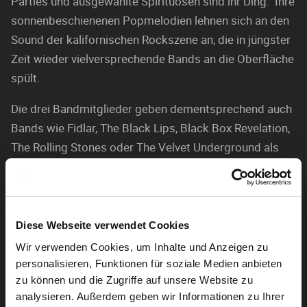
Parties und ausgewählte Spirituosen sind ihr Ding. Ihre
sonnenbeschienenen Popmelodien lehnen sich an den
Sound der kalifornischen Rockszene an, die in jüngster
Zeit wieder vielversprechende Bands an die Oberfläche
spült.
Die drei Bandmitglieder geben dementsprechend auch
Bands wie Fidlar, The Black Lips, Black Box Revelation,
The Rolling Stones oder The Velvet Underground als
Einflüsse an. Whatever sind eine der
vielversprechendsten Newcomer der wallonischen
Szene – Fans genannter Referenz-Bands kommen voll
auf ihre Kosten!
Diese Webseite verwendet Cookies
Wir verwenden Cookies, um Inhalte und Anzeigen zu
Supportet werden Whatever vom ostbelgischen Trio
personalisieren, Funktionen für soziale Medien anbieten
Sauce Frites. Die Band setzt sich aus Timo Schmidt
zu können und die Zugriffe auf unsere Website zu
(Schlagzeug und Gesang), Fabio El Yassouri (Bass) und
analysieren. Außerdem geben wir Informationen zu Ihrer