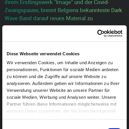
ihrem Erstlingswerk "Image" und der Covid-
Zwangspause, brennt Belgiens bekannteste Dark
Wave Band darauf neues Material zu
präsentieren.
Whispering Sons sind eine belgische Post-Punk Band
aus Brüssel. Angetrieben von der Dynamik der Stadt,
Diese Webseite verwendet Cookies
enthüllt ihre eindringliche Musik Gefühle der
Wir verwenden Cookies, um Inhalte und Anzeigen zu
Entfremdung. Ihre Live-Auftritte sind aufwühlend und
personalisieren, Funktionen für soziale Medien anbieten
unbequem, bestechen aber durch Rauheit und
zu können und die Zugriffe auf unsere Website zu
Ehrlichkeit. 2016 haben sie mit Humos Rock Ralley den
analysieren. Außerdem geben wir Informationen zu Ihrer
bedeutendsten belgischen Bandcontest gewonnen.
Verwendung unserer Website an unsere Partner für
Seitdem touren sie mit den Songs des Debütalbums
soziale Medien, Werbung und Analysen weiter. Unsere
Partner führen diese Informationen möglicherweise mit
„Image“ unaufhaltsam durch belgische und
weiteren Daten zusammen, die Sie ihnen bereitgestellt
europäische Konzertsäle und festigen ihre Live-
haben oder die sie im Rahmen Ihrer Nutzung der Dienste
Reputation.
gesammelt haben.
Einwilligungsauswahl