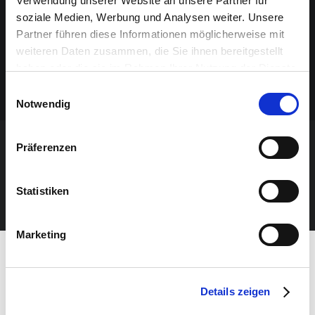
Verwendung unserer Website an unsere Partner für
soziale Medien, Werbung und Analysen weiter. Unsere
Partner führen diese Informationen möglicherweise mit
weiteren Daten zusammen, die Sie ihnen bereitgestellt
haben oder die sie im Rahmen Ihrer Nutzung der Dienste
gesammelt haben.
Einwilligungsauswahl
Notwendig
Präferenzen
VERANSTALTUNG VERPASST?
Statistiken
JETZT UNSEREN NEWSLETTER ABONNIEREN
Marketing
Details zeigen