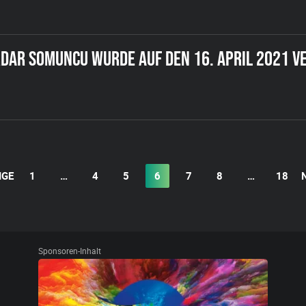
RDAR SOMUNCU WURDE AUF DEN 16. APRIL 2021 VE
IGE
1
…
4
5
6
7
8
…
18
Sponsoren-Inhalt