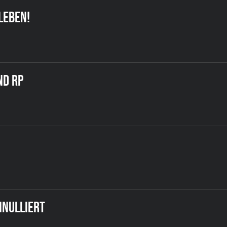
LEBEN!
ND RP
NNULLIERT