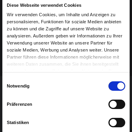
18:30
Diese Webseite verwendet Cookies
Konzertbeginn: 19:00
Wir verwenden Cookies, um Inhalte und Anzeigen zu
personalisieren, Funktionen für soziale Medien anbieten
EINTRITT
zu können und die Zugriffe auf unsere Website zu
Es sind noch Tickets an der Abendkasse erhältlich.
analysieren. Außerdem geben wir Informationen zu Ihrer
Verwendung unserer Website an unsere Partner für
Vollpreis: 12 Euro
soziale Medien, Werbung und Analysen weiter. Unsere
Reduziert (Sozialtarif, Studenten, mit Sunergia Karte): 6
Partner führen diese Informationen möglicherweise mit
Euro
weiteren Daten zusammen, die Sie ihnen bereitgestellt
haben oder die sie im Rahmen Ihrer Nutzung der Dienste
gesammelt haben.
Einwilligungsauswahl
Notwendig
DAS KÖNNTE SIE AUCH
Präferenzen
INTERESSIEREN
Statistiken