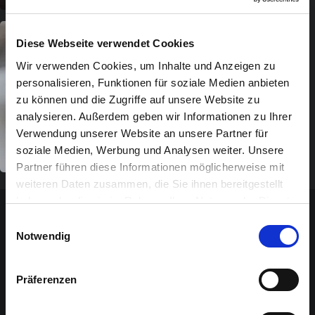
Diese Webseite verwendet Cookies
Wir verwenden Cookies, um Inhalte und Anzeigen zu
personalisieren, Funktionen für soziale Medien anbieten
zu können und die Zugriffe auf unsere Website zu
analysieren. Außerdem geben wir Informationen zu Ihrer
Verwendung unserer Website an unsere Partner für
soziale Medien, Werbung und Analysen weiter. Unsere
Partner führen diese Informationen möglicherweise mit
weiteren Daten zusammen, die Sie ihnen bereitgestellt
haben oder die sie im Rahmen Ihrer Nutzung der Dienste
gesammelt haben.
Details
Einwilligungsauswahl
Notwendig
PRAKTISCHES
Präferenzen
Was müssen Sie wissen, um sich auf Ihren Besuch
vorzubereiten?