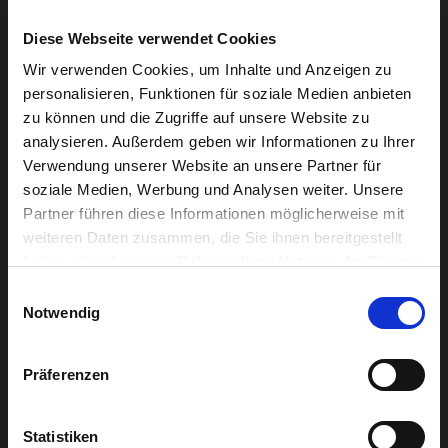
Software „autoconductor“ der Video-Partitur:
Lothar
Felten
Diese Webseite verwendet Cookies
Radiostimme
: Julia Hansen (Englisch), Juliane
Wir verwenden Cookies, um Inhalte und Anzeigen zu
Pempelfort (Deutsch)
personalisieren, Funktionen für soziale Medien anbieten
Licht:
Jonas Rüter
zu können und die Zugriffe auf unsere Website zu
Übersetzung:
Christian Klinkenberg, Hugh
analysieren. Außerdem geben wir Informationen zu Ihrer
Verwendung unserer Website an unsere Partner für
Featherstone
soziale Medien, Werbung und Analysen weiter. Unsere
Das Orchester:
Partner führen diese Informationen möglicherweise mit
weiteren Daten zusammen, die Sie ihnen bereitgestellt
Internationale Gäste
haben oder die sie im Rahmen Ihrer Nutzung der Dienste
gesammelt haben.
Einwilligungsauswahl
Philip Gerschlauer (Berlin): Saxophon
Notwendig
Johnny Reinhard (New York): Fagott
Nora-Louise Müller (Hamburg): Bohlen-Pierce-
Präferenzen
Klarinette
Melle Weijters (Amsterdam): 41-edo Gitarre
Statistiken
Dan Auerbach (New York): Violine