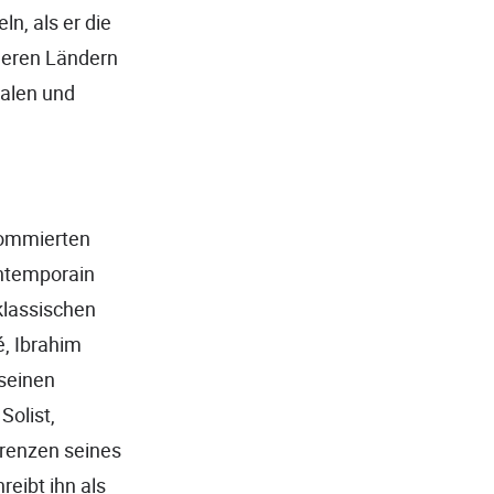
n, als er die
deren Ländern
ralen und
enommierten
ontemporain
klassischen
, Ibrahim
 seinen
Solist,
renzen seines
eibt ihn als