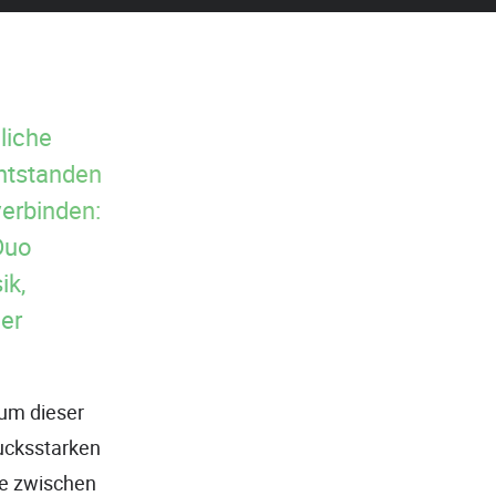
liche
entstanden
verbinden:
 Duo
ik,
er
tum dieser
ucksstarken
se zwischen