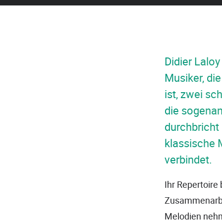
Didier Lalo
Musiker, di
ist, zwei s
die sogenann
durchbricht 
klassische 
verbindet.
Ihr Repertoire
Zusammenarbei
Melodien nehm