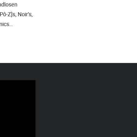
ndlosen
ô-Z]s, Noir’s,
anics…