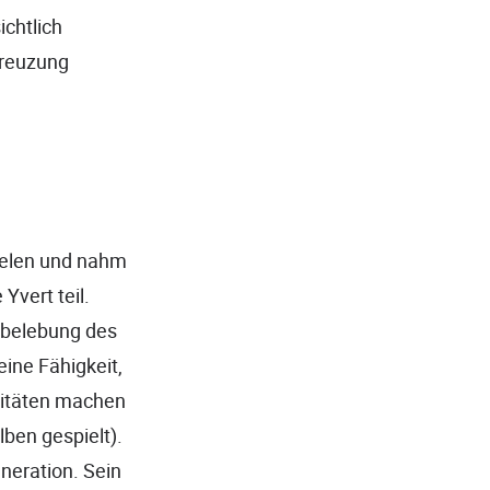
ichtlich
Kreuzung
ielen und nahm
Yvert teil.
erbelebung des
eine Fähigkeit,
litäten machen
lben gespielt).
eneration. Sein