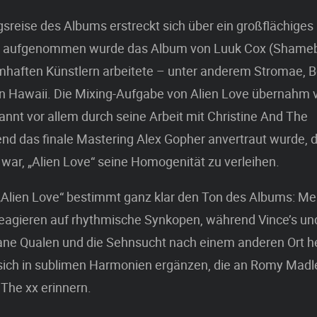
sreise des Albums erstreckt sich über ein großflächiges 
d aufgenommen wurde das Album von Luuk Cox (Shameb
amhaften Künstlern arbeitete – unter anderem Stromae, 
 In Hawaii. Die Mixing-Aufgabe von Alien Love übernahm 
nt vor allem durch seine Arbeit mit Christine And The
d das finale Mastering Alex Gopher anvertraut wurde, d
 war, „Alien Love“ seine Homogenität zu verleihen.
 „Alien Love“ bestimmt ganz klar den Ton des Albums: Me
agieren auf rhythmische Synkopen, während Vince’s und
ane Qualen und die Sehnsucht nach einem anderen Ort h
sich in sublimen Harmonien ergänzen, die an Romy Madl
 The xx erinnern.