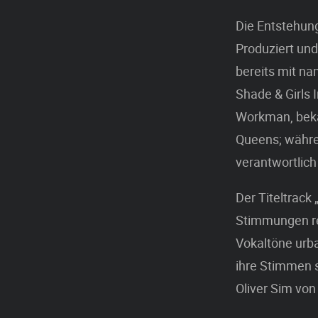
Die Entstehung
Produziert un
bereits mit n
Shade & Girls
Workman, bekan
Queens; währen
verantwortlich
Der Titeltrack
Stimmungen re
Vokaltöne urb
ihre Stimmen 
Oliver Sim von