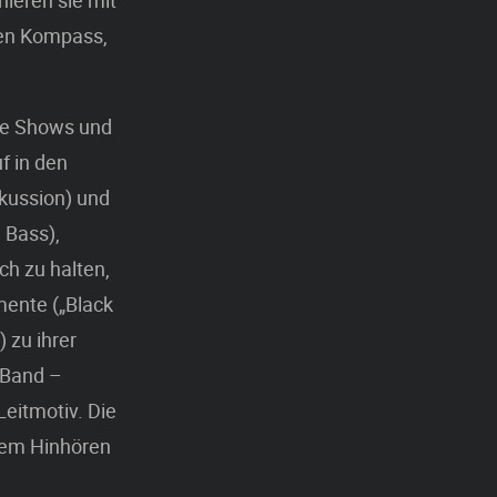
ieren sie mit
hen Kompass,
che Shows und
f in den
kussion) und
 Bass),
ch zu halten,
mente („Black
 zu ihrer
 Band –
eitmotiv. Die
rem Hinhören