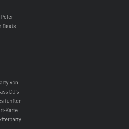
 Peter
n Beats
arty von
Bass DJ’s
es fünften
rt-Karte
Afterparty