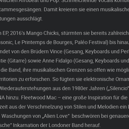
ischen Afrobeat und Pop. Schmeichelnde Vocals kombin
Stammesgesängen. Damit kreieren sie einen musikalisc
chtungen ausschlägt.
en EP, 2016’s Mango Chicks, stürmten sie bereits zahlrei
osonic, Le Printemps de Bourges, Paléo Festival) bis hinau
ndet von den Brüdern Vince (Gesang, Keyboards und Per
ie (Gitarre) sowie Anne Fidalgo (Gesang, Keyboards und
 die Band, ihre musikalischen Grenzen so offen wie mögli
ritorien zu erforschen. So fügten sie elektronische Orna
iederauferstehungen aus den 1980er Jahren („Silencio“)
A hinzu. Fleetwood Mac – eine große Inspiration für die
eit aus der Verschmelzung von Stilen und Melodien ein L
n Waschungen von „Alien Love“ beschwören bei genaue
sche“ Inkarnation der Londoner Band herauf.