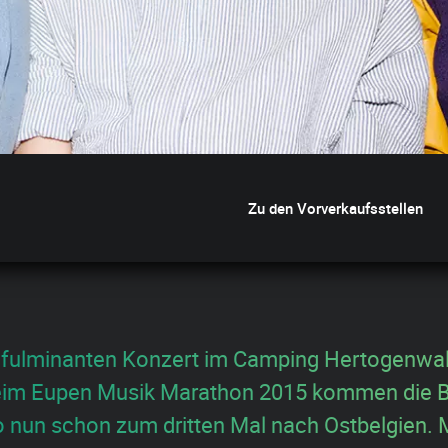
Zu den Vorverkaufsstellen
 fulminanten Konzert im Camping Hertogenwal
eim Eupen Musik Marathon 2015 kommen die B
nun schon zum dritten Mal nach Ostbelgien. Mi