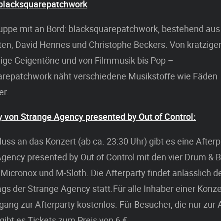
 blacksquarepatchwork
uppe mit an Bord: blacksquarepatchwork, bestehend aus
en, David Hennes und Christophe Beckers. Von kratzige
ige Geigentöne und von Filmmusik bis Pop –
arepatchwork näht verschiedene Musikstoffe wie Fäden
er.
y von Strange Agency presented by Out of Control:
uss an das Konzert (ab ca. 23:30 Uhr) gibt es eine Afterp
gency presented by Out of Control mit den vier Drum & 
 Micronox und M-Sloth. Die Afterparty findet anlässlich d
gs der Strange Agency statt.Für alle Inhaber einer Konze
ugang zur Afterparty kostenlos. Für Besucher, die nur zur 
bt es Tickets zum Preis von 6 €.