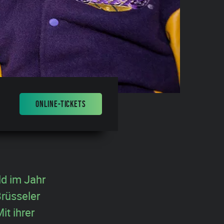
ONLINE-TICKETS
d im Jahr
rüsseler
t ihrer