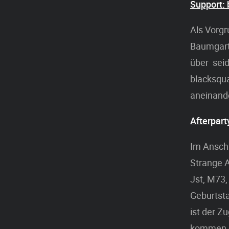
Support:
Als Vorgr
Baumgart
über seid
blacksqu
aneinand
Afterpart
Im Anschl
Strange A
Jst, M73,
Geburtsta
ist der Z
kommen gi