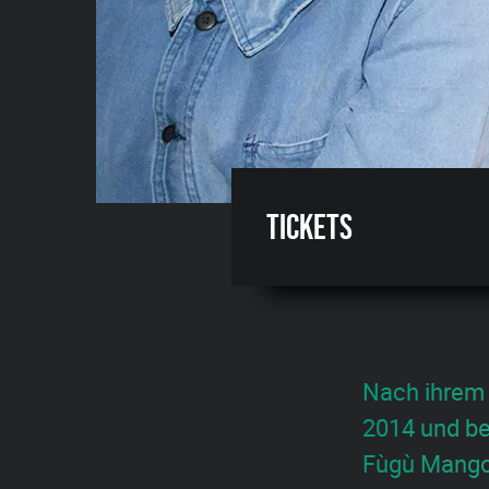
Tickets
Nach ihrem
2014 und b
Fùgù Mango 