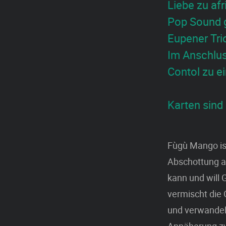
Liebe zu afr
Pop Sound g
Eupener Tri
Im Anschlus
Contol zu e
Karten sind 
Fùgù Mango ist
Abschottung a
kann und will 
vermischt die 
und verwandelt