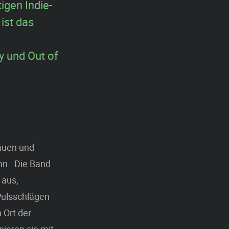
igen Indie-
ist das
y und Out of
rauen und
nn. Die Band
 aus,
Pulsschlägen
 Ort der