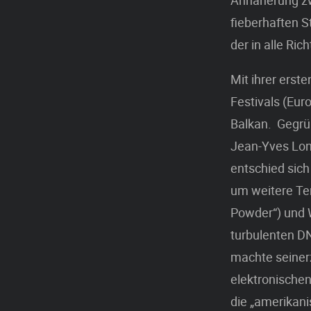
Annäherung zw
fieberhaften 
der in alle Ri
Mit ihrer erst
Festivals (Eur
Balkan. Gegrü
Jean-Yves Lont
entschied sich
um weitere Ter
Powder“) und W
turbulenten DN
machte seinerz
elektronische
die „amerikani