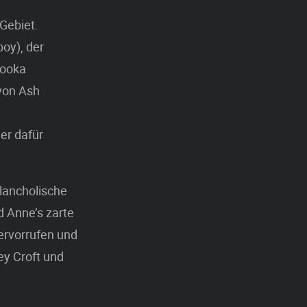
Gebiet.
oy), der
Booka
von Ash
er dafür
lancholische
 Anne’s zarte
ervorrufen und
ey Croft und