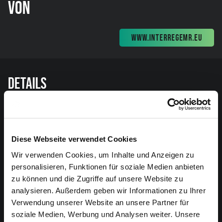
VON
WWW.INTERREGEMR.EU
Details
PRAKTISCHES
Was müssen Sie wissen, um sich auf Ihren Besuch
vorzubereiten?
Diese Webseite verwendet Cookies
Mehr Infos hier
Wir verwenden Cookies, um Inhalte und Anzeigen zu
personalisieren, Funktionen für soziale Medien anbieten
ANFAHRT
zu können und die Zugriffe auf unsere Website zu
analysieren. Außerdem geben wir Informationen zu Ihrer
Alle Infos zur Anreise.
Verwendung unserer Website an unsere Partner für
soziale Medien, Werbung und Analysen weiter. Unsere
VERANSTALTER