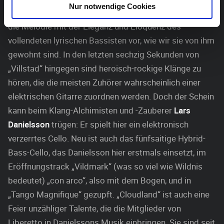
Nur notwendige Cookies
zum Beispiel, einem Duett mit John Parricelli, trägt er
die Melodie mit der Eleganz und Eloquenz des
vollendeten lyrischen Bassisten vor, wie wir sie von ihm
gewohnt sind. In den letzten sechzig Sekunden von
„Villstad“ hingegen sind heroisch-rockige Klänge zu
hören, die die meisten Zuhörer wahrscheinlich einer
elektrischen Gitarre zuordnen werden. Doch der Schein
kann beim Klang-Alchimisten und -Zauberer
Lars
Danielsson
trügen: Er spielt hier ein elektronisch
verzerrtes Cello. Neu ist auch das fünfsaitige Hybrid-
Bass-Cello, das Danielsson hier erstmals einsetzt, im
Eröffnungstrack „Vildmark“ (was so viel wie Wildnis
bedeutet) „con arco“, also mit dem Bogen, und in
„Tango Magnifique“ gezupft. „Cloudland“ ist auch eine
Feier unzähliger Talente, die die Mitglieder von
Liberetto in Danielssons Musik einbringen. Sie sind seit