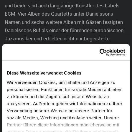
und beide sind auch langjährige Künstler des Labels
ECM. Vier Alben des Quartetts unter Danielssons
Namen und sechs weitere Alben mit Gästen festigten
Danielssons Ruf als einer der führenden europäischen
Jazzmusiker und erhielten nicht nur begeisterte
Kritiken, sondern auch zahlreiche Auszeichnungen. In
den letzten Jahren konnte er sein musikalisches
Spektrum noch erweitern, beispielsweise als Co-
Initiator des Grammy nominierten Orchesterprojekts
Diese Webseite verwendet Cookies
„Blauklang“ mit Vince Mendoza.
Wir verwenden Cookies, um Inhalte und Anzeigen zu
personalisieren, Funktionen für soziale Medien anbieten
Lars Danielsson Liberetto: Cloudland
zu können und die Zugriffe auf unsere Website zu
In gewisser Weise hat Danielsson 2012 wirklich die
analysieren. Außerdem geben wir Informationen zu Ihrer
Quintessenz seiner vielfältigen Ausdrucksformen
Verwendung unserer Website an unsere Partner für
gefunden – und auch den richtigen Namen dafür:
soziale Medien, Werbung und Analysen weiter. Unsere
Partner führen diese Informationen möglicherweise mit
„Liberetto“. Wer die Attraktivität und die Zugänglichkeit
weiteren Daten zusammen, die Sie ihnen bereitgestellt