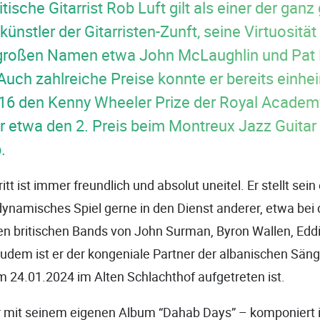
itische Gitarrist Rob Luft gilt als einer der gan
stler der Gitarristen-Zunft, seine Virtuosität 
r großen Namen etwa John McLaughlin und Pat
 Auch zahlreiche Preise konnte er bereits einhe
2016 den Kenny Wheeler Prize der Royal Academ
 etwa den 2. Preis beim Montreux Jazz Guitar
.
itt ist immer freundlich und absolut uneitel. Er stellt sei
 dynamisches Spiel gerne in den Dienst anderer, etwa bei
n britischen Bands von John Surman, Byron Wallen, Eddi
Zudem ist er der kongeniale Partner der albanischen Säng
m 24.01.2024 im Alten Schlachthof aufgetreten ist.
 er mit seinem eigenen Album “Dahab Days” – komponiert 