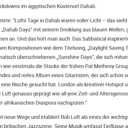
ckdowns im ägyptischen Küstenort Dahab.
tete: “Lufts Tage in Dahab waren voller Licht – das sie
 „Dahab Days“ mit seinem Dreiklang aus blauen Wellen,
en an. Und das hört man auch: Das Sabbatical inspiriert
men Kompositionen wie dem Titelsong, „Daylight Saving 
tisch überschriebenen „Sunshine Days“, die sich mitun
wie einstmals die Stücke der frühen Pat Metheny Group .
undes und reifes Album eines Gitarristen, der sich schon s
eine Nische gesucht hat. London als kreativer Hotspot u
 Luft genauso geprägt wie all jene Zeit- und Altersgenoss
r afrikanischen Diaspora nachspüren.”
 neue Wege und etabliert Rob Luft als eines der wichtig
en britischen Jazzszene. Seine Musik umfasst Einflüsse a