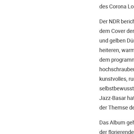
des Corona Lo
Der NDR berich
dem Cover der
und gelben Dün
heiteren, war
dem programma
hochschrauben 
kunstvolles, r
selbstbewusst 
Jazz-Basar hat
der Themse de
Das Album geht
der florierend