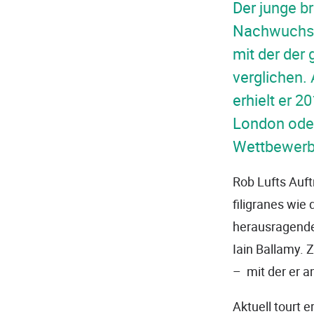
Der junge br
Nachwuchskün
mit der de
verglichen.
erhielt er 
London oder
Wettbewerb
Rob Lufts Auftr
filigranes wie
herausragende
Iain Ballamy. 
– mit der er a
Aktuell tourt