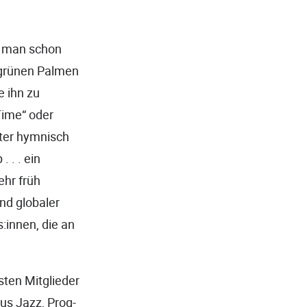
ht man schon
 grünen Palmen
e ihn zu
Time“ oder
ter hymnisch
 . . ein
ehr früh
nd globaler
:innen, die an
sten Mitglieder
us Jazz, Prog-