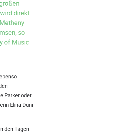
z großen
wird direkt
 Metheny
imsen, so
y of Music
n ebenso
 den
e Parker oder
erin Elina Duni
in den Tagen