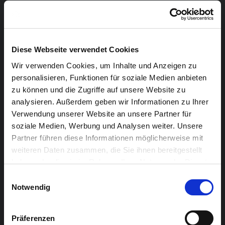
Als Zeitzeuge gelingt es ihm gängige Glaubenssätze in
neuem Kontext zu präsentieren, und die Entwicklung
Düsseldorfs zur elektronischen Pop Metropole als
erlebte G
eschichte zu erzählen.
Diese Webseite verwendet Cookies
Wir verwenden Cookies, um Inhalte und Anzeigen zu
Als besonderes Zuckerstück wird das Vorwort des
personalisieren, Funktionen für soziale Medien anbieten
Buches von Wolfgang Flür, seines Zeichens
zu können und die Zugriffe auf unsere Website zu
langjähriges Kraftwerk Mitglied und mitnichten im
analysieren. Außerdem geben wir Informationen zu Ihrer
Ruhestand, präsentiert. Ihr gemeinsamer
Verwendung unserer Website an unsere Partner für
Erfahrungsschatz sollte dem Zuhörer ein Stück jüngere
soziale Medien, Werbung und Analysen weiter. Unsere
Partner führen diese Informationen möglicherweise mit
Zeitgeschichte in greifbare Nähe rücken.
weiteren Daten zusammen, die Sie ihnen bereitgestellt
haben oder die sie im Rahmen Ihrer Nutzung der Dienste
Nach der Lektüre wird die Performance von Solyst und
gesammelt haben.
das Dj Set von Mr.Mück uns zu den gegenwärtigen
Einwilligungsauswahl
Notwendig
musikalischen Auswüchsen der Düsseldorfer Schule
zurück führen.
Präferenzen