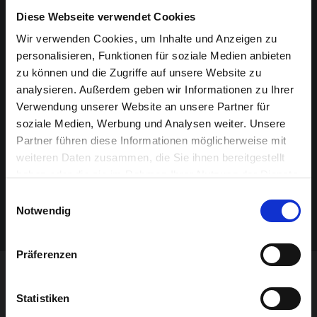
Diese Webseite verwendet Cookies
FREIWILLIGER EINTRITT
Wir verwenden Cookies, um Inhalte und Anzeigen zu
Wir laden alle Besucher ein, einen freiwilligen Eintritt von 5
personalisieren, Funktionen für soziale Medien anbieten
Euro zu spenden. An verschiedenen Leseorten sind
zu können und die Zugriffe auf unsere Website zu
Spendenboxen dafür vorgesehen. Vielen Dank für Ihre
analysieren. Außerdem geben wir Informationen zu Ihrer
freundliche Unterstützung!
Verwendung unserer Website an unsere Partner für
soziale Medien, Werbung und Analysen weiter. Unsere
GEMÜTLICHER AUSKLANG
Partner führen diese Informationen möglicherweise mit
Herzlich laden wir alle Leser, Geschäftsleute und Besucher
weiteren Daten zusammen, die Sie ihnen bereitgestellt
ab 21 Uhr zum gemütlichen Ausklang des Abends ein. Im
haben oder die sie im Rahmen Ihrer Nutzung der Dienste
Bistro des Alten Schlachthofs erwartet Sie unter anderem
gesammelt haben.
Einwilligungsauswahl
eine wärmende Suppe und regionales Bier.
Notwendig
Präferenzen
Statistiken
DAS KÖNNTE SIE AUCH