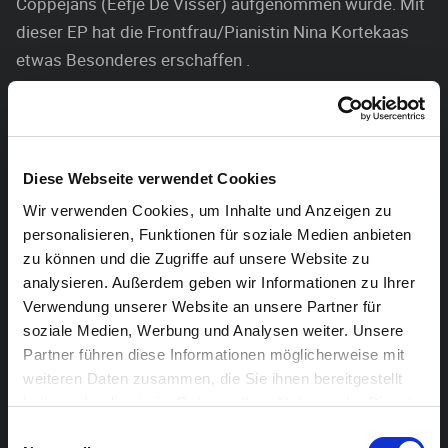
Coppejans (Eefje De Visser) aufgenommen wurde. Mit
dieser EP hat die Frontfrau/Pianistin Nina Kortekaas
etwas Besonderes erschaffen .
Das Leitmotiv ist das Auf und Ab des Lebens-die
Bewegungen vom Chaos zur Ruhe und zurück, eine
unendliche Kurve, die sich im Laufe der Jahre immer
Diese Webseite verwendet Cookies
weiter bewegt. Die Texte sind eine Mischung aus
Wir verwenden Cookies, um Inhalte und Anzeigen zu
persönlichen Erfahrungen, Eindrücken und fiktiven
personalisieren, Funktionen für soziale Medien anbieten
Geschichten.
zu können und die Zugriffe auf unsere Website zu
analysieren. Außerdem geben wir Informationen zu Ihrer
KAYLUM
Verwendung unserer Website an unsere Partner für
soziale Medien, Werbung und Analysen weiter. Unsere
Eine Mischung aus Ambient, Elektro, Chill, Trip-Hop,
Partner führen diese Informationen möglicherweise mit
DownTempo, Folktronika, Post-Rock, Pop und Indie-
weiteren Daten zusammen, die Sie ihnen bereitgestellt
Pop. Kaylum lässt uns in eine Musikwelt von warmen
haben oder die sie im Rahmen Ihrer Nutzung der Dienste
und kalten Geräuschen, kraftvollen und stillen Beats
gesammelt haben.
Einwilligungsauswahl
eintauchen. Eine hervorragende, ehrliche und vielseitige