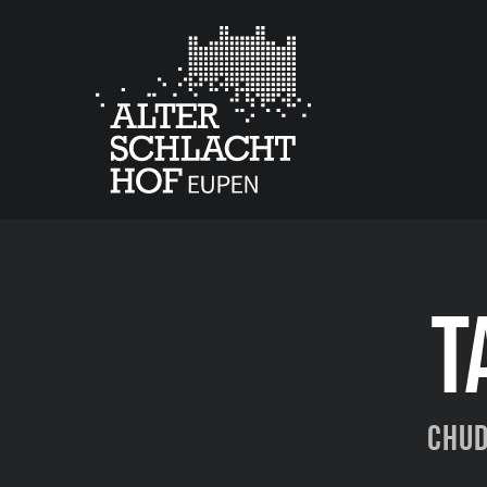
T
Chud