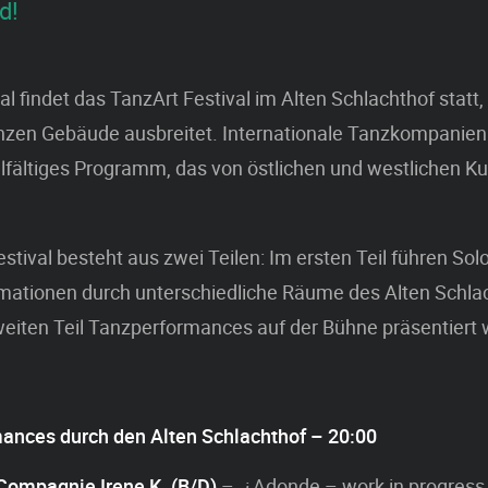
d!
l findet das TanzArt Festival im Alten Schlachthof statt,
nzen Gebäude ausbreitet. Internationale Tanzkompanien
elfältiges Programm, das von östlichen und westlichen Ku
stival besteht aus zwei Teilen: Im ersten Teil führen Sol
rmationen durch unterschiedliche Räume des Alten Schla
eiten Teil Tanzperformances auf der Bühne präsentiert
mances durch den Alten Schlachthof – 20:00
Compagnie Irene K. (B/D)
– ¿Adonde – work in progress