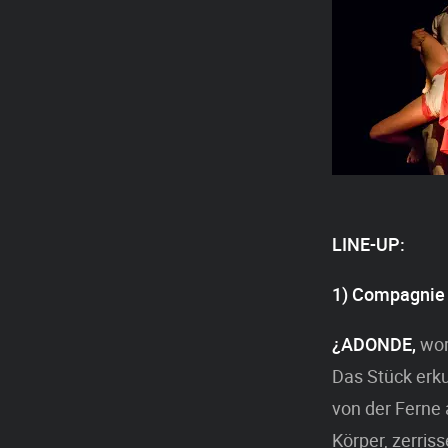
LINE-UP:
1) Compagnie 
¿ADONDE,
wor
Das Stück erku
von der Ferne
Körper, zerri