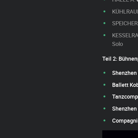
KÜHLRAU
SPEICHER
KESSELR
Solo
Teil 2: Bühne
Shenzhen 
Ballett Ko
Tanzcompa
Shenzhen 
Compagnie