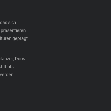
 das sich
 präsentieren
lturen geprägt
otänzer, Duos
chthofs,
 werden.