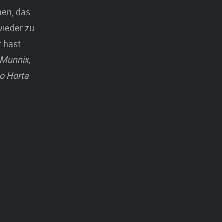
hen, das
wieder zu
 hast.
a Munnix,
mo Horta