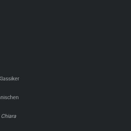
Klassiker
hnischen
 Chiara