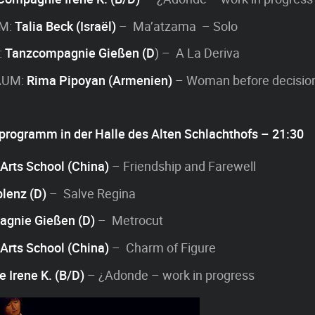
M:
Talia Beck (Israël)
– Ma’atzama – Solo
:
Tanzcompagnie Gießen (D
) – A La Deriva
AUM:
Rima Pipoyan (Armenien)
– Woman before decisio
nprogramm in der Halle des Alten Schlachthofs – 21:30
Arts School (China)
– Friendship and Farewell
blenz (D)
– Salve Regina
gnie Gießen (D)
– Metrocut
Arts School (China)
– Charm of Figure
 Irene K. (B/D)
– ¿Adonde – work in progress