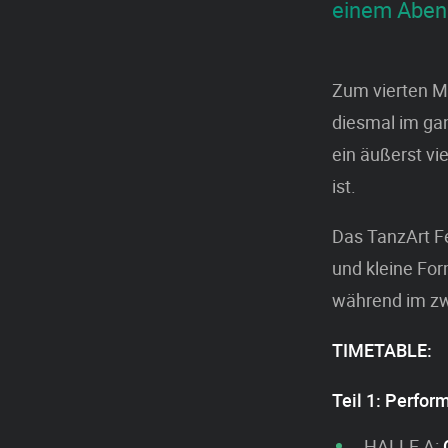
einem Aben
Zum vierten Ma
diesmal im ga
ein äußerst vi
ist.
Das TanzArt Fe
und kleine Fo
während im zw
TIMETABLE:
Teil 1: Perfor
HALLE A: