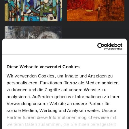
Diese Webseite verwendet Cookies
Wir verwenden Cookies, um Inhalte und Anzeigen zu
personalisieren, Funktionen für soziale Medien anbieten
zu können und die Zugriffe auf unsere Website zu
MARY PESCH
analysieren. Außerdem geben wir Informationen zu Ihrer
Verwendung unserer Website an unsere Partner für
Geboren in 1960 in Moresnet. Lebt und arbeitet seit
soziale Medien, Werbung und Analysen weiter. Unsere
über 35 Jahren in Eupen. Absolvierte zuerst ein
Partner führen diese Informationen möglicherweise mit
Studium als Werbegrafikerin in Verviers, erlangte
weiteren Daten zusammen, die Sie ihnen bereitgestellt