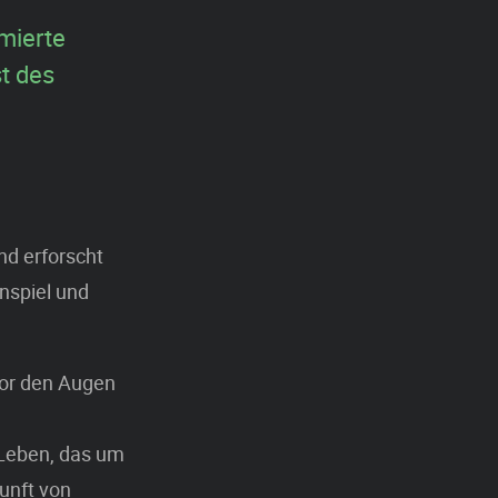
mmierte
t des
d erforscht
nspiel und
vor den Augen
 Leben, das um
unft von