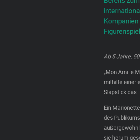
Bereits zum
internationa
Kompanien w
Figurenspiel
Ab 5 Jahre, 5
„Mon Ami le M
mithilfe einer
Slapstick das
Ein Marionette
des Publikums 
außergewöhnli
sie herum ges