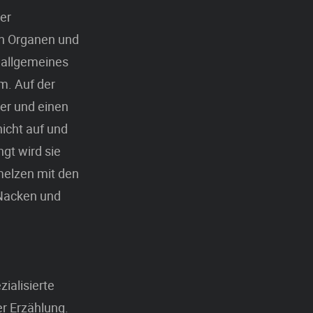
er
en Organen und
n allgemeines
am. Auf der
er und einen
nicht auf und
ngt wird sie
melzen mit den
 Nacken und
ialisierte
r Erzählung.