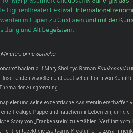
 16. Mal präsentiert Chudoscnik Sunergia das
le Figurentheater Festival. International reno
erden in Eupen zu Gast sein und mit der Kuns
s Jung und Alt begeistern.
0 Minuten, ohne Sprache.
onstre“ basiert auf Mary Shelleys Roman
Frankenstein
un
 erfrischenden visuellen und poetischen Form von Schatte
 Thema der Ausgrenzung.
nspieler und seine exzentrische Assistentin erschaffen 
eine freakige Puppe und hauchen ihr Leben ein, um die
che Story von „Frankenstein“ zu erzählen. Verführt vom
chieht, entdeckt die „seltsame Kreatur“ eine Zusammenk