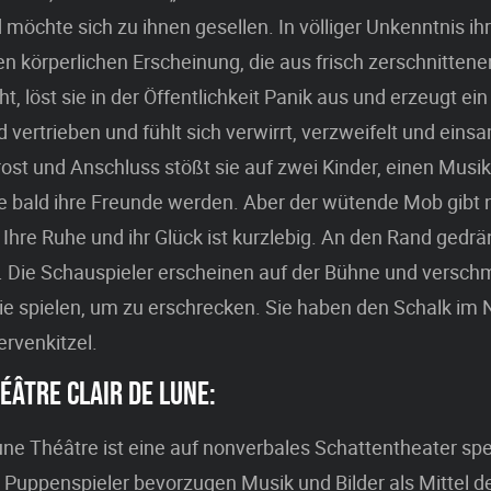
öchte sich zu ihnen gesellen. In völliger Unkenntnis ihr
 körperlichen Erscheinung, die aus frisch zerschnitten
t, löst sie in der Öffentlichkeit Panik aus und erzeugt ei
d vertrieben und fühlt sich verwirrt, verzweifelt und eins
st und Anschluss stößt sie auf zwei Kinder, einen Musik
ie bald ihre Freunde werden. Aber der wütende Mob gibt 
. Ihre Ruhe und ihr Glück ist kurzlebig. An den Rand gedrä
. Die Schauspieler erscheinen auf der Bühne und versch
ie spielen, um zu erschrecken. Sie haben den Schalk im
rvenkitzel.
ÉÂTRE CLAIR DE LUNE:
une Théâtre ist eine auf nonverbales Schattentheater spez
Puppenspieler bevorzugen Musik und Bilder als Mittel de