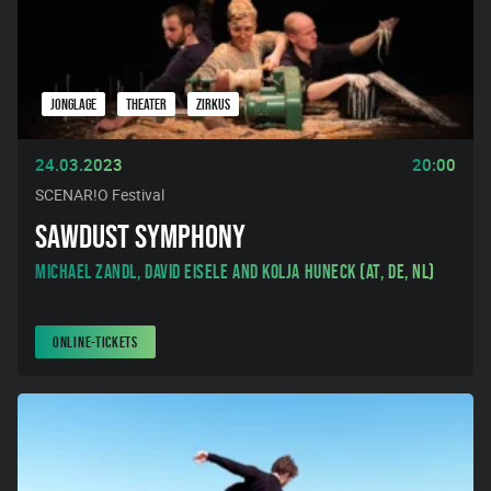
JONGLAGE
THEATER
ZIRKUS
24.03.2023
20:00
SCENAR!O Festival
SAWDUST SYMPHONY
Michael Zandl, David Eisele and Kolja Huneck (AT, DE, NL)
ONLINE-TICKETS