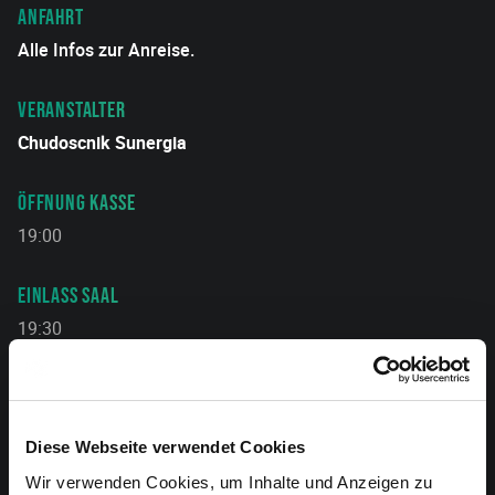
ANFAHRT
Alle Infos zur Anreise.
VERANSTALTER
Chudoscnik Sunergia
ÖFFNUNG KASSE
19:00
EINLASS SAAL
19:30
DAUER
90 Minuten
Diese Webseite verwendet Cookies
MITFAHRGELEGENHEIT GESUCHT?
Wir verwenden Cookies, um Inhalte und Anzeigen zu