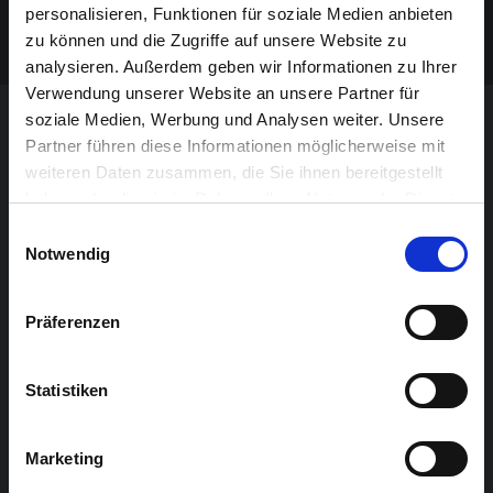
personalisieren, Funktionen für soziale Medien anbieten
https://my-ostbelgien-fahrmit.be/bronks
zu können und die Zugriffe auf unsere Website zu
analysieren. Außerdem geben wir Informationen zu Ihrer
Verwendung unserer Website an unsere Partner für
COME TOGETHER AND DANCE
soziale Medien, Werbung und Analysen weiter. Unsere
Partner führen diese Informationen möglicherweise mit
weiteren Daten zusammen, die Sie ihnen bereitgestellt
Daniel Offermann & Abraham Ape legen von 22:00 bis
haben oder die sie im Rahmen Ihrer Nutzung der Dienste
01:00 Uhr in der Vorhalle des Alten Schlachthofs auf.
gesammelt haben.
Einwilligungsauswahl
Welcome!
Notwendig
Präferenzen
Statistiken
Marketing