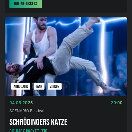
ONLINE-TICKETS
AKROBATIK
TANZ
ZIRKUS
04.03.2023
20:00
SCENAR!O Festival
SCHRÖDINGERS KATZE
Cie Back Pocket (FR)