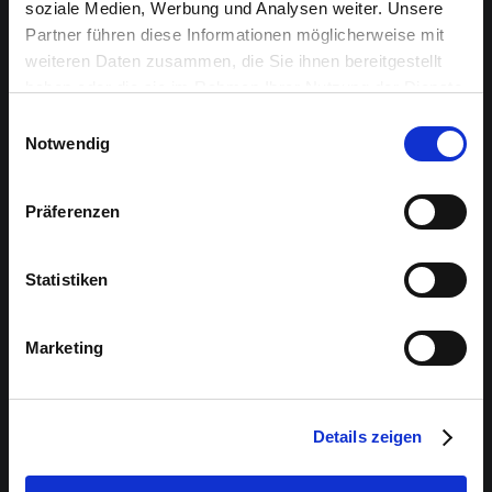
soziale Medien, Werbung und Analysen weiter. Unsere
Partner führen diese Informationen möglicherweise mit
VERANSTALTER
weiteren Daten zusammen, die Sie ihnen bereitgestellt
Chudoscnik Sunergia
haben oder die sie im Rahmen Ihrer Nutzung der Dienste
gesammelt haben.
Einwilligungsauswahl
EINTRITT
Notwendig
Es sind noch Restkarten an der Abendkasse erhältlich!
Präferenzen
ÖFFNUNG KASSE
19:00
Statistiken
EINLASS SAAL
Marketing
19:30
DAUER
Details zeigen
60 Minuten