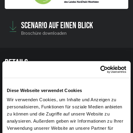
SCENAR!O AUF EINEN BLICK
Broschüre downloaden
Details
PRAKTISCHES
Was müssen Sie wissen, um sich auf Ihren Besuch
Diese Webseite verwendet Cookies
vorzubereiten?
Wir verwenden Cookies, um Inhalte und Anzeigen zu
Mehr Infos hier
personalisieren, Funktionen für soziale Medien anbieten
zu können und die Zugriffe auf unsere Website zu
ANFAHRT
analysieren. Außerdem geben wir Informationen zu Ihrer
Alle Infos zur Anreise.
Verwendung unserer Website an unsere Partner für