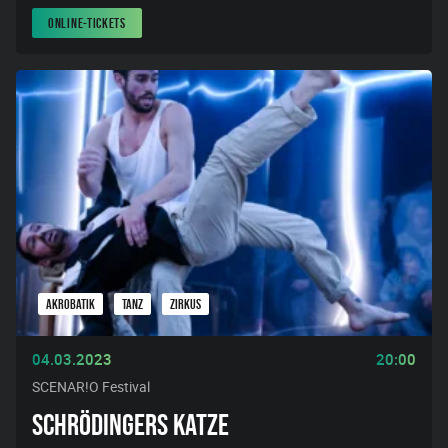
ONLINE-TICKETS
AKROBATIK
TANZ
ZIRKUS
04.03.2023
20:00
SCENAR!O Festival
SCHRÖDINGERS KATZE