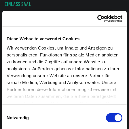
EINLASS SAAL
19:30
DAUER
60 Minuten
Diese Webseite verwendet Cookies
Wir verwenden Cookies, um Inhalte und Anzeigen zu
ORT
personalisieren, Funktionen für soziale Medien anbieten
Innen- und Außengelände
zu können und die Zugriffe auf unsere Website zu
analysieren. Außerdem geben wir Informationen zu Ihrer
Verwendung unserer Website an unsere Partner für
BESTUHLUNG
soziale Medien, Werbung und Analysen weiter. Unsere
Es handelt sich um einen Rundgang innerhalb und
Partner führen diese Informationen möglicherweise mit
außerhalb des Gebäudes. Zugänglich für Personen mit
weiteren Daten zusammen, die Sie ihnen bereitgestellt
eingeschränkter Mobilität. Es werden auch Sitzplätze zur
haben oder die sie im Rahmen Ihrer Nutzung der Dienste
Verfügung stehen.
gesammelt haben.
Einwilligungsauswahl
Notwendig
MITFAHRGELEGENHEIT GESUCHT?