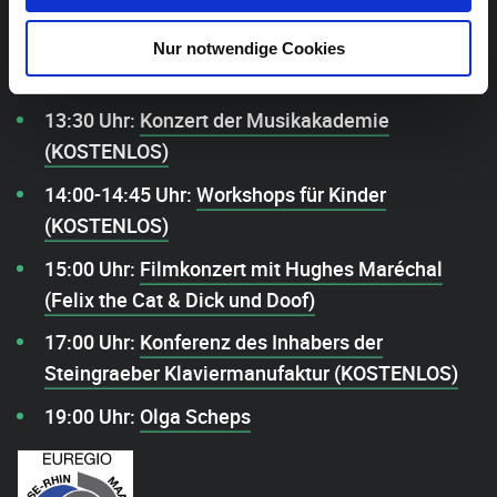
11:00 Uhr:
Matineekonzert mit Jean-Christophe
Nur notwendige Cookies
Renault
13:30 Uhr:
Konzert der Musikakademie
(KOSTENLOS)
14:00-14:45 Uhr:
Workshops für Kinder
(KOSTENLOS)
15:00 Uhr:
Filmkonzert mit Hughes Maréchal
(Felix the Cat & Dick und Doof)
17:00 Uhr:
Konferenz des Inhabers der
Steingraeber Klaviermanufaktur (KOSTENLOS)
19:00 Uhr:
Olga Scheps