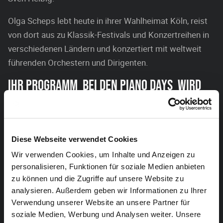
Olga Scheps lebt heute in ihrer Wahlheimat Köln, reist
von dort aus zu Klassik-Festivals und Konzertreihen in
verschiedenen Ländern und konzertiert mit weltweit
führenden Orchestern und Dirigenten.
IHR PROGRAMM BEI DEN PIANO DAYS WIRD
FOLGENDE WERKE UMFASSEN:
Wolfgang Amadeus Mozart (1756-1791):
Klaviersonate Nr. 9 a-Moll KV 310
Diese Webseite verwendet Cookies
Erik Satie (1866-1925): Gymnopédies
Wir verwenden Cookies, um Inhalte und Anzeigen zu
personalisieren, Funktionen für soziale Medien anbieten
Scooter arranged by Sven Helbig Clemens and
zu können und die Zugriffe auf unsere Website zu
Christian Pötzsch:
analysieren. Außerdem geben wir Informationen zu Ihrer
„How Much Is the Fish?“
Verwendung unserer Website an unsere Partner für
soziale Medien, Werbung und Analysen weiter. Unsere
„Mary Got No Lamb“